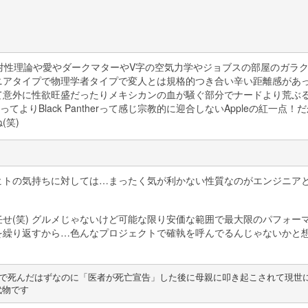
対性理論や愛やダークマターやV字の空気力学やジョブスの部屋のガラ
アタイプで物理学者タイプで変人とは規格的つき合い辛い距離感があっ
て意外に性欲旺盛だったりメキシカンの血が騒ぐ部分でナードより荒ぶ
dってよりBlack Pantherって感じ宗教的に迎合しないAppleの紅一点！
(笑)
ヒトの気持ちに対しては…まったく気が利かない性質なのがエンジニア
せ(笑) グルメじゃないけど可能な限り安価な範囲で最大限のパフォー
を繰り返すから…色んなプロジェクトで確執を呼んでるんじゃないかと
止で死んだはずなのに「医者が死亡宣告」した後に母親に叩き起こされて現世
代物です