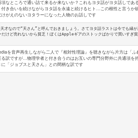
通項なところで通い詰て来るか来ないか？これもヨタ話がヨタ話しであ
く付き合いを続けながらヨタ話を永遠と続けるヒト…この根性と言うか
欠けがえのないヨタラーになった人物のお話しです
想像した天才なので“天さん”と呼んでおきましょう。さてヨタ話ラストは今でも縁
ダーだけど売れないから貧乏！ぼくはAppleギアのストックばかりで買いすぎ
pediaを音声再生しながら二人で『相対性理論』を聴きながら片方は「ふ
至る訳ですが…物理学者と付き合うのはお互いの専門分野外に共通項を
さに「ジョブスと天さん」との間柄な訳です