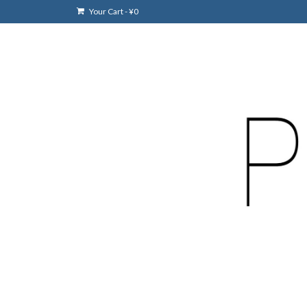
Your Cart
-
¥
0