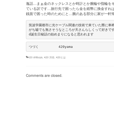
逸話…まぁ金のネックレスとか時計とか腕輪や指輪を
ている訳です…旅行先で困ったら金を紙幣に換金すれ
銭面で困った時のためにと…腕のある部分に家が一軒帰
筑波学園都市に光ケーブル関連の技術で来ていた際に車
がち嘘でも無さそうなところが天さんらしくって好きです…
d誕生日秘話の始めまりになると思われます
つづく　　　　　　420yama
420 shibuya
,
420 渋谷
,
420とは
Comments are closed.