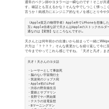
通常のペテン師やヨタラーは一瞬なのです！そこが共
す。確証とも言えるかな！そんな中でしつこく懐っこ
言うか！鈍感力にエンジニア的なモノを感じとり今や
《Apple貧乏の物理学者》Apple外でiPhoneを
互いApple信者な訳で天さんはAppleのストックホル
通なのは【変態】なところなんですが…
天さんとは何年前かの出逢いから始まって一緒にWiki
片方は「？？？？」そんな夜更かしを繰り返して今に
で今までやってこれら感じですね。「天才と凡才」ま
天才！天さんのヨタ話
・レーサーとして事故死
・脳のない宇宙飛行士
・筑波発のジョブス宛
・Apple初のiPod
・渋谷の野良猫生活
・愛娘とサブマリン
・長野でヤバ男始業
・テスラの送電妄想
・Bマーニングマン