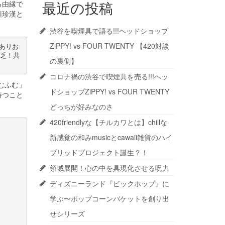
る由縁で
最近の投稿
頓珍漢と
渋谷を喫煙具で語る!!!ヘッドショップ
ZiPPY! vs FOUR TWENTY 【420対談
がありお
貧乏！共
の裏側】
コロナ禍の渋谷で喫煙具を売る!!!ヘッ
むふむ」
ドショップZiPPY! vs FOUR TWENTY
持つこと
どっちが好みなのさ
420friendlyな【チルカワとは】chillな
新感覚の和みmusicとcawaii雑貨のハイ
ブリッドプロジェクト誕生？！
領域展開！心の中を具現化させる呪力
ディズニーランド『ビックホップ』に
学ぶ〜ポップコーンバケットを創り出
せシリーズ