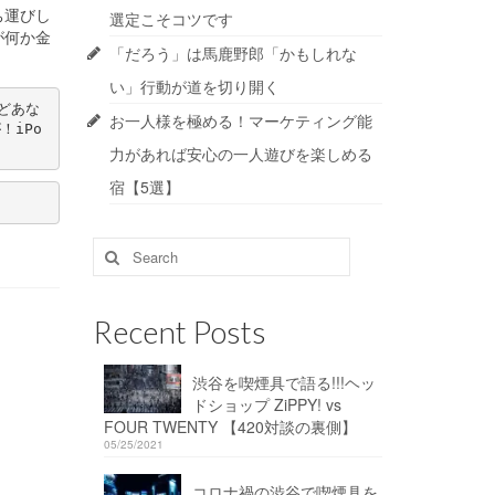
ち運びし
選定こそコツです
が何か金
「だろう」は馬鹿野郎「かもしれな
い」行動が道を切り開く
どあな
お一人様を極める！マーケティング能
！iPo
力があれば安心の一人遊びを楽しめる
宿【5選】
Search
for:
Recent Posts
渋谷を喫煙具で語る!!!ヘッ
ドショップ ZiPPY! vs
FOUR TWENTY 【420対談の裏側】
05/25/2021
コロナ禍の渋谷で喫煙具を