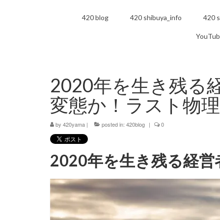
420 blog
420 shibuya_info
420 s
YouTub
2020年を生き残
変態か！ラスト物理
by
420yama
|
posted in:
420blog
|
0
2020年を生き残る経