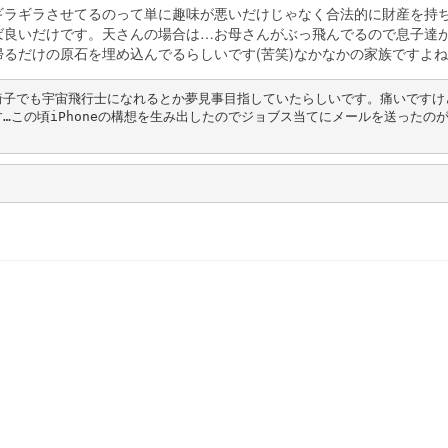
ギラギラさせてるのって単に趣味が悪いだけじゃなく合法的に財産を持
ば良いだけです。天さんの場合は…お母さんがぶっ飛んでるので息子達
るだけの原石を埋め込んでるらしいです(苦笑)なかなかの家族ですよね
椅子でも宇宙飛行士になれるとか夢見事目指していたらしいです。痛いですけ
この頃iPhoneの構想を生み出したのでジョブス当てにメールを送ったのが