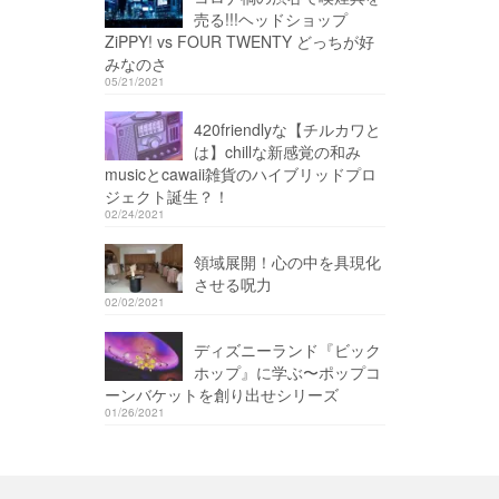
売る!!!ヘッドショップ
ZiPPY! vs FOUR TWENTY どっちが好
みなのさ
05/21/2021
420friendlyな【チルカワと
は】chillな新感覚の和み
musicとcawaii雑貨のハイブリッドプロ
ジェクト誕生？！
02/24/2021
領域展開！心の中を具現化
させる呪力
02/02/2021
ディズニーランド『ビック
ホップ』に学ぶ〜ポップコ
ーンバケットを創り出せシリーズ
01/26/2021