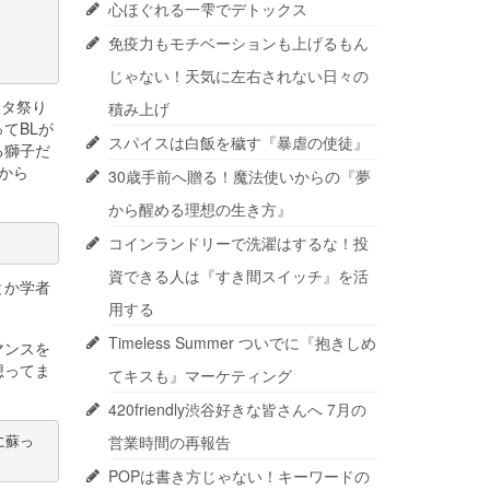
心ほぐれる一雫でデトックス
免疫力もモチベーションも上げるもん
じゃない！天気に左右されない日々の
クタ祭り
積み上げ
てBLが
スパイスは白飯を穢す『暴虐の使徒』
る獅子だ
だから
30歳手前へ贈る！魔法使いからの『夢
から醒める理想の生き方』
コインランドリーで洗濯はするな！投
資できる人は『すき間スイッチ』を活
とか学者
用する
Timeless Summer ついでに『抱きしめ
マンスを
想ってま
てキスも』マーケティング
420friendly渋谷好きな皆さんへ 7月の
営業時間の再報告
に蘇っ
POPは書き方じゃない！キーワードの