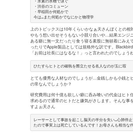
・水素の水槽で泳ぐ
・渋谷のコミューン
・早稲田か何処かで
今は…また何処かでなにかと物理学
上のトピックスは10年くらいかなぁ天さんぼくとの相
やもう想い出せそうもない小競り合いや…結果エンジニ
ある癖に無一文だったり食う寝る素股に無頓着にみえ
ったりでApple製品としては規格外な訳です。Blackbir
「お前は社長にはなるな！」っと言われたのでしょうね
ひたすらヒトとの確執を際立たせる名人なのが玉に瑕
とても優秀な人材なのでしょうが…金銭しかも小銭と
の常なんでしょうか？
研究費用は何十億も欲しい癖に呑み喰いの代金はヒト任
求めるので通常のヒトだと嫌気がさします。そんな事
すよぉ天さん
レーサーとして事故を起こし脳天の半分を失い…心肺停
たので事実上は死亡しているんです！お母さんも相当な