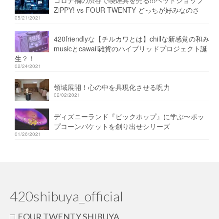
コロナ禍の渋谷で喫煙具を売る!!!ヘッドショップ
ZiPPY! vs FOUR TWENTY どっちが好みなのさ
05/21/2021
420friendlyな【チルカワとは】chillな新感覚の和み
musicとcawaii雑貨のハイブリッドプロジェクト誕
生？！
02/24/2021
領域展開！心の中を具現化させる呪力
02/02/2021
ディズニーランド『ビックホップ』に学ぶ〜ポッ
プコーンバケットを創り出せシリーズ
01/26/2021
420shibuya_official
FOUR TWENTY SHIBUYA