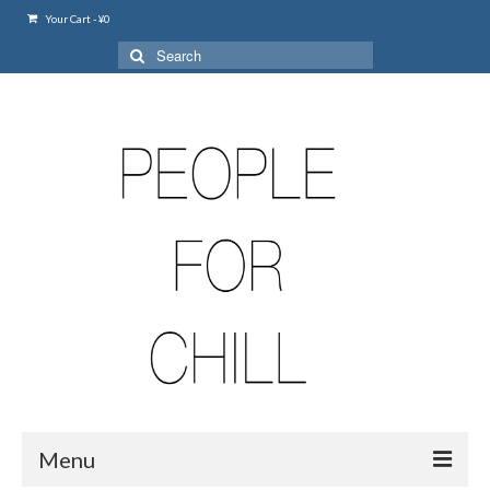
Your Cart
-
¥
0
Search
for:
Menu