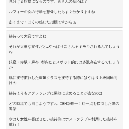
見分ける指標になるのです。皆さんの反応は？
ルフィーの次の行動を想像したらすぐ分かりますね
あくまで！ぼくの感じた指標ですからぁ
接待って大変ですよね
それが大事な案件だと…やっぱり皆さんヤキモキされるんでしょう
ね
銀座・赤坂・麻布…都内だとスポット的には多数存在するでしょう
が
既に接待慣れした重鎮クラスを接待する際にはやはり上級国民向
けの
接待よりもアグレッシブに果敢に攻めることが吉なのは
どの時流でも同じようですね IBM⑤唯一！紅一点を接待した際の
逸話
やはり女性を喜ばせたい接待側はホストクラブを利用した接待を
敢行！