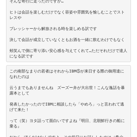
そんな奇行に走ったのですが…
ヒトは会話を楽しむだけでなく容姿や雰囲気を愉しむことでスト
レスや
プレッシャーから解放される時を楽しめる訳です
決して会話が成立していなくともお酒を一緒に飲むわけでもなく
頰笑んで側に寄り添い安心感を与えてくれて…ただそれだけで達人
になる訳です
この南部なまりの若者はそれからIBM⑤が来日する際の御用達に
なれたのは
云うまでもありませんね　ズーズー弁が大出世！こんな逸話を暴
露本として
発表したかったのでIBMに相談したら「やめろ」っと言われて逃
げて来た！
って（笑）ヨタ話って面白いですよね『明日、北朝鮮行きの船に
乗る』