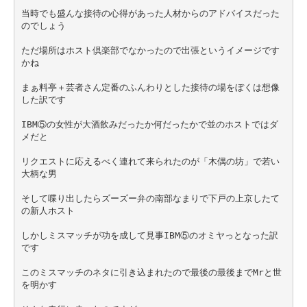
当時でも盛んな接待の心得があった人材からのアドバイスだった
のでしょう
ただ場所はホスト倶楽部でなかったので出張というイメージです
かね
まぁ料亭＋芸者さん定番のふんわりとした接待の場をぼくは想像
した訳です
IBM⑤の女性が大酒飲みだったか何だったかで並のホストではダ
メだと
リクエストに応えるべく連れて来られたのが「木偶の坊」で若い
大柄な男
そして喋り出したらズーズー弁の南部なまりで下戸の上京したて
の新人ホスト
しかしミスマッチが功を成して見事IBM⑤のオミヤっとなった訳
です
このミスマッチのネタに引き込まれたので最後の最後までMrと世
を明かす