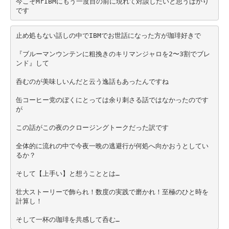
今こそMrIBMにもう一度目の前に現れて対談したいと思うばかり
です
止め処もない話しの中でIBMでお世話になった方が珈琲好きで
『ブルーマンウンテンに粗挽きのキリマンジャロを2〜3割でブレ
ンド』して
呑むのが美味しいんだと云う逸話もあったんですね
缶コーヒー党のぼくにとっては余り刺さる話ではなかったのです
が
この話がこの夜のクロージングトークだった訳です
全体的に流れの中で今夜一晩の逃避行が何処へ向かおうとしてい
るか？
そして【上手い】と想うこととは…
壮大ストーリーで飾られ！数度の実践で磨かれ！至極のひと時を
計算し！
そして一杯の珈琲を共感して呑む…