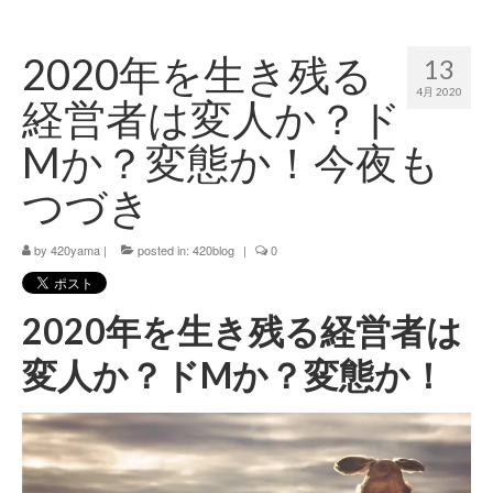
420 blog
2020年を生き残る
13
420 shibuya_info
4月 2020
経営者は変人か？ド
420 shibuya_access
Mか？変態か！今夜も
420 shibuya_shop
つづき
Instagram:420shibuya_official
by
420yama
|
posted in:
420blog
|
0
About:FOUR TWENTY SHIBUYA
YouTube:420shibuya
2020年を生き残る経営者は
420 Blog Full
変人か？ドMか？変態か！
www.h4wp.com
420friendly 通販