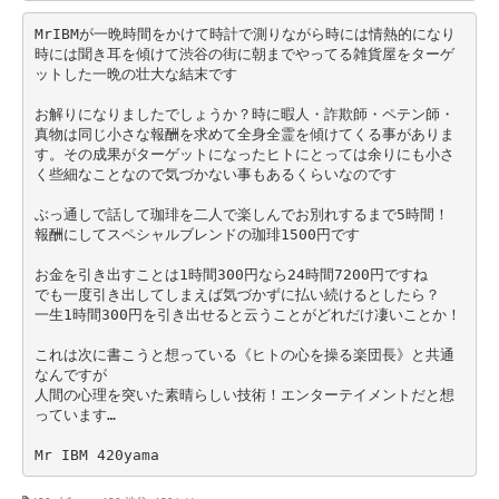
MrIBMが一晩時間をかけて時計で測りながら時には情熱的になり
時には聞き耳を傾けて渋谷の街に朝までやってる雑貨屋をターゲ
ットした一晩の壮大な結末です
お解りになりましたでしょうか？時に暇人・詐欺師・ペテン師・
真物は同じ小さな報酬を求めて全身全霊を傾けてくる事がありま
す。その成果がターゲットになったヒトにとっては余りにも小さ
く些細なことなので気づかない事もあるくらいなのです
ぶっ通しで話して珈琲を二人で楽しんでお別れするまで5時間！
報酬にしてスペシャルブレンドの珈琲1500円です
お金を引き出すことは1時間300円なら24時間7200円ですね
でも一度引き出してしまえば気づかずに払い続けるとしたら？
一生1時間300円を引き出せると云うことがどれだけ凄いことか！
これは次に書こうと想っている《ヒトの心を操る楽団長》と共通
なんですが
人間の心理を突いた素晴らしい技術！エンターテイメントだと想
っています…
Mr IBM 420yama