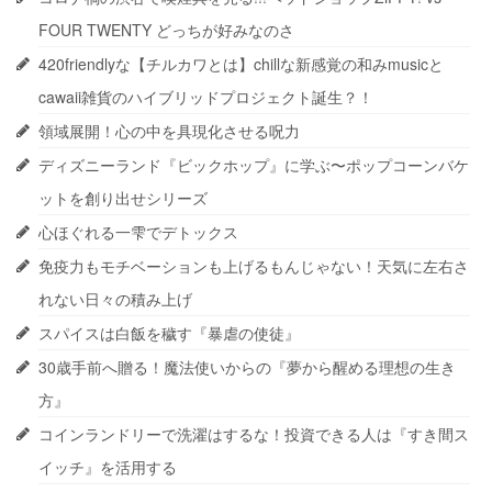
FOUR TWENTY どっちが好みなのさ
420friendlyな【チルカワとは】chillな新感覚の和みmusicと
cawaii雑貨のハイブリッドプロジェクト誕生？！
領域展開！心の中を具現化させる呪力
ディズニーランド『ビックホップ』に学ぶ〜ポップコーンバケ
ットを創り出せシリーズ
心ほぐれる一雫でデトックス
免疫力もモチベーションも上げるもんじゃない！天気に左右さ
れない日々の積み上げ
スパイスは白飯を穢す『暴虐の使徒』
30歳手前へ贈る！魔法使いからの『夢から醒める理想の生き
方』
コインランドリーで洗濯はするな！投資できる人は『すき間ス
イッチ』を活用する