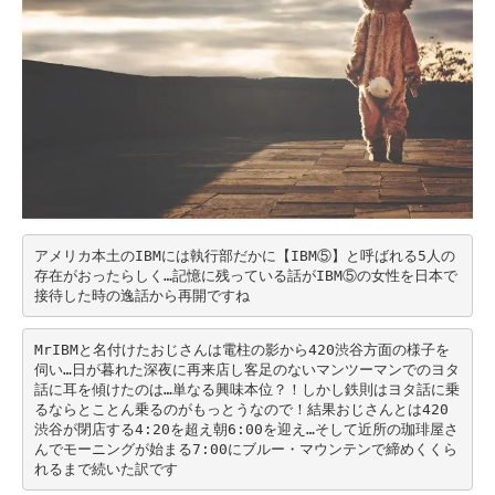
アメリカ本土のIBMには執行部だかに【IBM⑤】と呼ばれる5人の
存在がおったらしく…記憶に残っている話がIBM⑤の女性を日本で
接待した時の逸話から再開ですね
MrIBMと名付けたおじさんは電柱の影から420渋谷方面の様子を
伺い…日が暮れた深夜に再来店し客足のないマンツーマンでのヨタ
話に耳を傾けたのは…単なる興味本位？！しかし鉄則はヨタ話に乗
るならとことん乗るのがもっとうなので！結果おじさんとは420
渋谷が閉店する4:20を超え朝6:00を迎え…そして近所の珈琲屋さ
んでモーニングが始まる7:00にブルー・マウンテンで締めくくら
れるまで続いた訳です