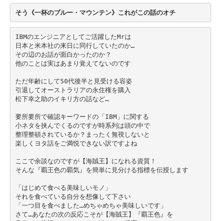
そう《一杯のブルー・マウンテン》これがこの話のオチ
IBMのエンジニアとしてご活躍したMrは
日本と米本社の来日に同行していたのか…
その辺のお話が面白かったのか？
他のことは実はあまり覚えてないのです
ただ年齢にして50代後半と見受ける容姿
引退してオーストラリアの永住権を購入
松下幸之助のイキリ方の話など…
要所要所で確認キーワードの「IBM」に関する
小ネタを挟んでくるのですが時系列は頭の中で
整理整頓されているか？まったく無視しないと
楽しくヨタ話をご満悦できない訳ですよね
ここで余談なのですが【海賊王】になれる資質！
そんな『覇王色の覇気』を簡単に見分ける指標を伝授します
「はじめて食べる美味しいモノ」
それを食べている自分を想像して下さい
「一つ目を食べました…めちゃめちゃ美味しいです」
さて…あなたの次の反応こそが【海賊王】『覇王色』を