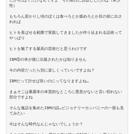
だから…ぼくだけなんですよ　その前日にお話ししたのは（希少
性）
もちろん若かりし頃のぼくは食べろとか舐めろとか目の前に出さ
れれば
ヒトを喜ばせる範囲で実践してきましたが作り込まれる話術って
やっぱり
ヒトを魅了する最高の芸術だと思うわけです　
IBM⑤の本が後に出版されたかは知りません
今の内容だったら別に楽しくっていいですよね？
IBMだって許せば良いのにってなりますよね…
まぁそこは暴露本の本質的なところに悪意がないと言い切れない
部分ですよね
そんな逸話を集めたIBMの話…ビジョナリーカンパニーの一面も見
てみたい
今はそんな時代なんじゃないでしょうか？