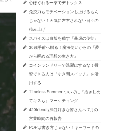
心ほぐれる一雫でデトックス
免疫力もモチベーションも上げるもん
じゃない！天気に左右されない日々の
積み上げ
スパイスは白飯を穢す『暴虐の使徒』
30歳手前へ贈る！魔法使いからの『夢
から醒める理想の生き方』
コインランドリーで洗濯はするな！投
資できる人は『すき間スイッチ』を活
用する
Timeless Summer ついでに『抱きしめ
てキスも』マーケティング
420friendly渋谷好きな皆さんへ 7月の
営業時間の再報告
POPは書き方じゃない！キーワードの