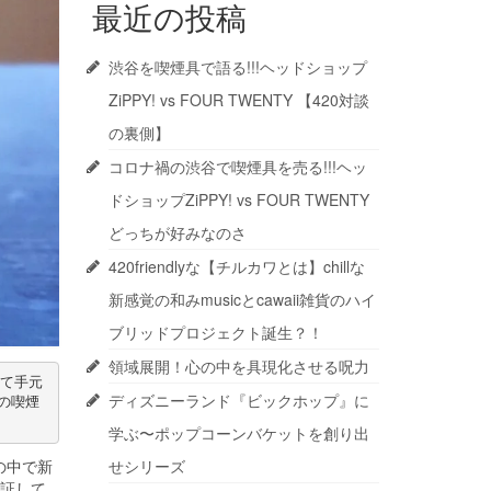
最近の投稿
渋谷を喫煙具で語る!!!ヘッドショップ
ZiPPY! vs FOUR TWENTY 【420対談
の裏側】
コロナ禍の渋谷で喫煙具を売る!!!ヘッ
ドショップZiPPY! vs FOUR TWENTY
どっちが好みなのさ
420friendlyな【チルカワとは】chillな
新感覚の和みmusicとcawaii雑貨のハイ
ブリッドプロジェクト誕生？！
領域展開！心の中を具現化させる呪力
て手元
ディズニーランド『ビックホップ』に
の喫煙
学ぶ〜ポップコーンバケットを創り出
の中で新
せシリーズ
検証して