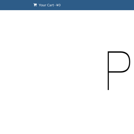
Your Cart
-
¥
0