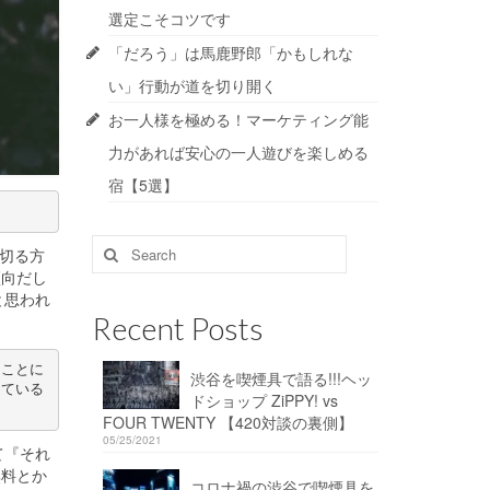
選定こそコツです
「だろう」は馬鹿野郎「かもしれな
い」行動が道を切り開く
お一人様を極める！マーケティング能
力があれば安心の一人遊びを楽しめる
宿【5選】
Search
い切る方
for:
傾向だし
と思われ
Recent Posts
ることに
渋谷を喫煙具で語る!!!ヘッ
している
ドショップ ZiPPY! vs
FOUR TWENTY 【420対談の裏側】
05/25/2021
て『それ
無料とか
コロナ禍の渋谷で喫煙具を