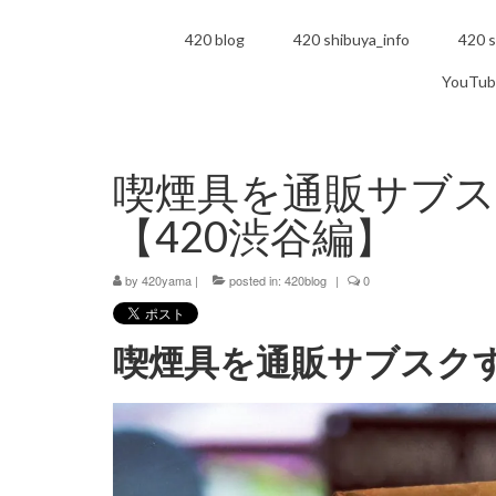
420 blog
420 shibuya_info
420 s
YouTub
喫煙具を通販サブ
【420渋谷編】
by
420yama
|
posted in:
420blog
|
0
喫煙具を通販サブスク