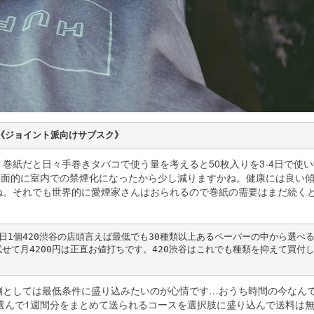
《ジョイント派向けサブスク》
巻紙だと日々手巻きタバコで使う量を考えると50枚入りを3-4日で使
ら全面的に室内での禁煙化になったから少し減りますかね。健康には良い
ね。それでも世界的に愛煙家さんはおられるので巻紙の需要はまだ続く
日1個420渋谷の店頭言えば最低でも30種類以上あるペーパーの中から選べ
せて月4200円は正直お値打ちです。420渋谷はこれでも種類を抑えて買付
側としては最低条件に盛り込みたいのが心情です…おうち時間の今なん
選んで1週間分をまとめて送られるコースを選択肢に盛り込んで送料は