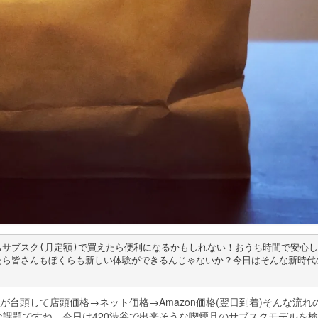
サブスク(月定額)で買えたら便利になるかもしれない！おうち時間で安心し
たら皆さんもぼくらも新しい体験ができるんじゃないか？今日はそんな新時代
が台頭して店頭価格→ネット価格→Amazon価格(翌日到着)そんな流れ
課題ですね。今日は420渋谷で出来そうな喫煙具のサブスクモデルを