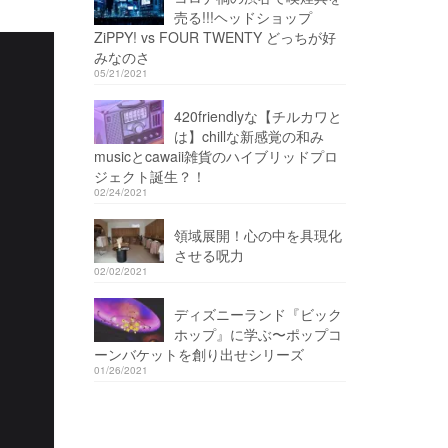
売る!!!ヘッドショップ
ZiPPY! vs FOUR TWENTY どっちが好
みなのさ
05/21/2021
420friendlyな【チルカワと
は】chillな新感覚の和み
musicとcawaii雑貨のハイブリッドプロ
ジェクト誕生？！
02/24/2021
領域展開！心の中を具現化
させる呪力
02/02/2021
ディズニーランド『ビック
ホップ』に学ぶ〜ポップコ
ーンバケットを創り出せシリーズ
01/26/2021