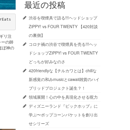
最近の投稿
渋谷を喫煙具で語る!!!ヘッドショップ
Eats
ZiPPY! vs FOUR TWENTY 【420対談
の裏側】
ギリ注
レーの師
コロナ禍の渋谷で喫煙具を売る!!!ヘッ
ほぼ神の
ドショップZiPPY! vs FOUR TWENTY
どっちが好みなのさ
420friendlyな【チルカワとは】chillな
新感覚の和みmusicとcawaii雑貨のハイ
ブリッドプロジェクト誕生？！
領域展開！心の中を具現化させる呪力
ディズニーランド『ビックホップ』に
学ぶ〜ポップコーンバケットを創り出
せシリーズ