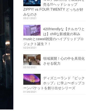
売る!!!ヘッドショップ
ZiPPY! vs FOUR TWENTY どっちが好
みなのさ
05/21/2021
420friendlyな【チルカワと
は】chillな新感覚の和み
musicとcawaii雑貨のハイブリッドプロ
ジェクト誕生？！
02/24/2021
領域展開！心の中を具現化
させる呪力
02/02/2021
ディズニーランド『ビック
ホップ』に学ぶ〜ポップコ
ーンバケットを創り出せシリーズ
01/26/2021