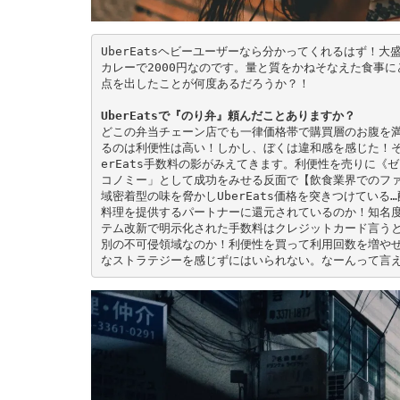
UberEatsヘビーユーザーなら分かってくれるはず！
カレーで2000円なのです。量と質をかねそなえた食事
点を出したことが何度あるだろうか？！
UberEatsで『のり弁』頼んだことありますか？
どこの弁当チェーン店でも一律価格帯で購買層のお腹を満た
るのは利便性は高い！しかし、ぼくは違和感を感じた！そ
erEats手数料の影がみえてきます。利便性を売りに
コノミー」として成功をみせる反面で【飲食業界でのファス
域密着型の味を脅かしUberEats価格を突きつけてい
料理を提供するパートナーに還元されているのか！知名
テム改新で明示化された手数料はクレジットカード言うとこ
別の不可侵領域なのか！利便性を買って利用回数を増やせば
なストラテジーを感じずにはいられない。なーんって言