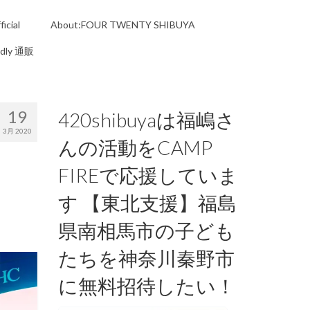
icial
About:FOUR TWENTY SHIBUYA
ndly 通販
19
420shibuyaは福嶋さ
3月 2020
んの活動をCAMP
FIREで応援していま
す 【東北支援】福島
県南相馬市の子ども
たちを神奈川秦野市
に無料招待したい！