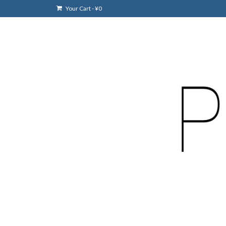
Your Cart
-
¥
0