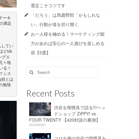
選定こそコツです
「だろう」は馬鹿野郎「かもしれな
テーキ
の満足
い」行動が道を切り開く
お一人様を極める！マーケティング能
力があれば安心の一人遊びを楽しめる
入してい
どUb
宿【5選】
ングエ
元々地
いる！
Search
？シス
for:
負担とは
の無情
Recent Posts
渋谷を喫煙具で語る!!!ヘッ
ドショップ ZiPPY! vs
FOUR TWENTY 【420対談の裏側】
05/25/2021
コロナ禍の渋谷で喫煙具を