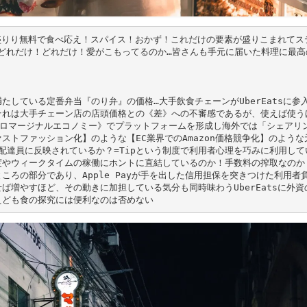
大盛りり無料で食べ応え！スパイス！おかず！これだけの要素が盛りこまれてス
にどれだけ！どれだけ！愛がこもってるのか…皆さんも手元に届いた料理に最高
している定番弁当『のり弁』の価格…大手飲食チェーンがUberEatsに参
れは大手チェーン店の店頭価格との《差》への不審感であるが、使えば使うほ
《ゼロマージナルエコノミー》でプラットフォームを形成し海外では「シェアリ
トファッション化】のような【EC業界でのAmazon価格競争化】のような
る…配達員に反映されているか？=Tipという制度で利用者心理を巧みに利用して
度やウィークタイムの稼働にホントに直結しているのか！手数料の搾取なのか
ろの部分であり、Apple Payが手を出した信用担保を突きつけた利用者
増やすほど、その動きに加担している気分も同時味わうUberEatsに外資
えども食の探究には便利なのは否めない