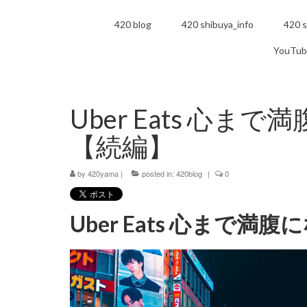
420 blog
420 shibuya_info
420 s
YouTub
Uber Eats 心
【続編】
by
420yama
|
posted in:
420blog
|
0
Uber Eats 心まで