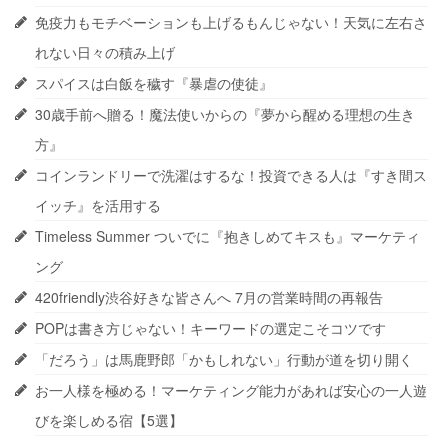
免疫力もモチベーションも上げるもんじゃない！天気に左右さ
れない日々の積み上げ
スパイスは白飯を穢す『暴虐の使徒』
30歳手前へ贈る！魔法使いからの『夢から醒める理想の生き
方』
コインランドリーで洗濯はするな！投資できる人は『すき間ス
イッチ』を活用する
Timeless Summer ついでに『抱きしめてキスも』マーケティ
ング
420friendly渋谷好きな皆さんへ 7月の営業時間の再報告
POPは書き方じゃない！キーワードの選定こそコツです
「だろう」は馬鹿野郎「かもしれない」行動が道を切り開く
お一人様を極める！マーケティング能力があれば安心の一人遊
びを楽しめる宿【5選】