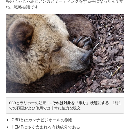
谷のじゃじゃ馬ビアンカとミーティングをする事になったんです
ね…戦略会議です
CBDとラリホーの効果！…
それは対象を「眠り」状態にする
　1対1
での戦闘および使用では非常に強力な呪文
CBDとはカンナビジオールの別名
HEMPに多く含まれる有効成分である