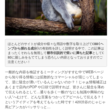
ほとんどのサイトが成分や様々な用語や数字を取り上げて
CBD(ヘ
ンプから採れる成分)
の有効性を詳しく説明する中で、この記事は
まったくそれらを無視して
都市伝説的で笑いに満ちた記事
としてC
BDに親しみをもててしまう恐ろしい内容となっておりますのでご
注意ください！
一般的な内容を検証するミーティングがすすむ中でWEBページ
から知り得る情報には拡散的なコマーシャルが混じってしまっ
て、逆に疑念が湧いているんじゃないのか？！じゃぁ情報補正は
あくまで店内のPOP や口頭で説明すれば、皆さんに疑念を薄め
て伝えられるとして…通りを歩く一般の“なにも知識や興味のな
い人”へむけて、どんな言葉をつかってアピールして伝える？！
というアイディアを考えてもらった時です！420渋谷のじゃじゃ
馬ビアンカがバッサリっと…