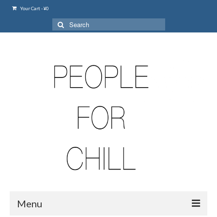
Your Cart
-
¥
0
Search
for:
Menu