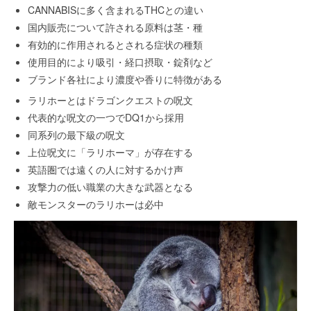
CANNABISに多く含まれるTHCとの違い
国内販売について許される原料は茎・種
有効的に作用されるとされる症状の種類
使用目的により吸引・経口摂取・錠剤など
ブランド各社により濃度や香りに特徴がある
ラリホーとはドラゴンクエストの呪文
代表的な呪文の一つでDQ1から採用
同系列の最下級の呪文
上位呪文に「ラリホーマ」が存在する
英語圏では遠くの人に対するかけ声
攻撃力の低い職業の大きな武器となる
敵モンスターのラリホーは必中