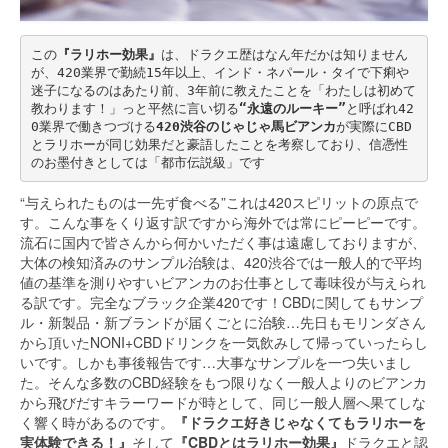
この
『ラリホー効果』
は、ドラクエ歴はなん年だかは知りません
が、420業界で勤続15年以上、インド・ネパール・タイで下痢や
迷子になるのはあたり前、3年前に教えたことを「わたしは初めて
教わります！」っと平然に言い切る
“永遠のルーキー”
と呼ばれ42
0業界で働きつづける
420渋谷のじゃじゃ馬ビアンカ
が実際にCBD
とラリホーが同じ効果だと豪語したことを考察しており、信憑性
のお墨付きとしては「都市伝説級」です
“与えられたものは一先ず食べる”これは420スピリットの原点で
す。こんな事をくり返す訳ですから海外では常にピーピーです。
流石に国内で皆さんから何かいただく事は遠慮しておりますが、
大体の検知済みのサンプル治験は、420渋谷では一般人的で平均
値の基準を測りやすいビアンカのお仕事として毒味役が与えられ
る訳です。完全なブラック企業420です！CBDに関してもサンプ
ル・新製品・新ブランドが届くごとに治験…先日もモリンダさん
から頂いたNONI+CBDドリンクを一気飲みして帰っていったらし
いです。しかも事後報告です…大事なサンプルを一つ失いまし
た。そんな多数のCBD経験をもつ限りなく一般人よりのビアンカ
から飛びだすキラーワードが時として、同じ一般人層へ果てしな
く響く時があるのです。
『ドラクエ好きじゃなくてもラリホーを
実体験できる！』
そして
『CBDとはラリホー効果』
ドラクエと認