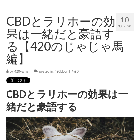
420 blog
CBDとラリホーの効
10
420 shibuya_info
3月 2020
果は一緒だと豪語す
420 shibuya_access
る【420のじゃじゃ馬
420 shibuya_shop
編】
Instagram:420shibuya_official
by
420yama
|
posted in:
420blog
|
0
About:FOUR TWENTY SHIBUYA
YouTube:420shibuya
CBDとラリホーの効果は一
420 Blog Full
緒だと豪語する
www.h4wp.com
420friendly 通販