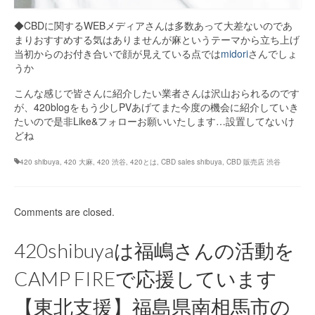
◆CBDに関するWEBメディアさんは多数あって大差ないのであ
まりおすすめする気はありませんが麻というテーマから立ち上げ
当初からのお付き合いで顔が見えている点では
midori
さんでしょ
うか
こんな感じで皆さんに紹介したい業者さんは沢山おられるのです
が、420blogをもう少しPVあげてまた今度の機会に紹介していき
たいので是非Like&フォローお願いいたします…設置してないけ
どね
420 shibuya
,
420 大麻
,
420 渋谷
,
420とは
,
CBD sales shibuya
,
CBD 販売店 渋谷
Comments are closed.
420shibuyaは福嶋さんの活動を
CAMP FIREで応援しています
【東北支援】福島県南相馬市の