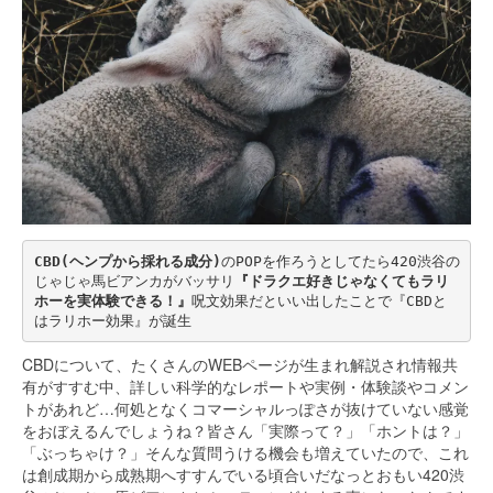
CBD(ヘンプから採れる成分)
のPOPを作ろうとしてたら420渋谷の
じゃじゃ馬ビアンカがバッサリ
『ドラクエ好きじゃなくてもラリ
ホーを実体験できる！』
呪文効果だといい出したことで『CBDと
はラリホー効果』が誕生
CBDについて、たくさんのWEBページが生まれ解説され情報共
有がすすむ中、詳しい科学的なレポートや実例・体験談やコメン
トがあれど…何処となくコマーシャルっぽさが抜けていない感覚
をおぼえるんでしょうね？皆さん「実際って？」「ホントは？」
「ぶっちゃけ？」そんな質問うける機会も増えていたので、これ
は創成期から成熟期へすすんでいる頃合いだなっとおもい420渋