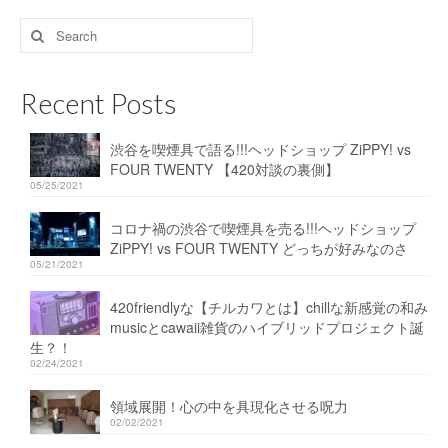
Search
for:
Recent Posts
渋谷を喫煙具で語る!!!ヘッドショップ ZiPPY! vs
FOUR TWENTY 【420対談の裏側】
05/25/2021
コロナ禍の渋谷で喫煙具を売る!!!ヘッドショップ
ZiPPY! vs FOUR TWENTY どっちが好みなのさ
05/21/2021
420friendlyな【チルカワとは】chillな新感覚の和み
musicとcawaii雑貨のハイブリッドプロジェクト誕
生？！
02/24/2021
領域展開！心の中を具現化させる呪力
02/02/2021