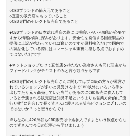
◇CBDブランドの輸入元であること
◇直営の販売店をもっていること
◇CBD専門のセレクト販売店であること
◆CBDブランドの日本総代理店の為には明暗いろいろ知識が必要で
すから情報内容に深みがあります。安全性を発信する国産製品の
提供に上記が携わっていれば良いのですが原料輸入だけで国内で
の製品化している際にはコマーシャル重視に感じる点でおすすめ
ではないだけです
◆ネットショップだけで直営店を持たない業者さんも同じ理由から
フィードバックがテキストのみと言う観点からです
◆CBD専門のセレクト販売店さんに関してはプロ級の方々が運営さ
れているショップが多いと見受ける中でCBD以外にいろいろ手を
出してたり元々商売していた専門があるのにCBD販売に参入して
いると予測される販売店は知見不足というよりも営業方針的に“流
行り物”に迎合して長く皆さんに愛される笑売ビジョンに乏しいの
ではないか？っと想うからです
※ちなみに420渋谷もCBD販売は中途参入ですよという観点からな
ので皆さんで今日の記事から学びましょう