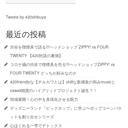
Tweets by 420shibuya
最近の投稿
渋谷を喫煙具で語る!!!ヘッドショップ ZiPPY! vs FOUR
TWENTY 【420対談の裏側】
コロナ禍の渋谷で喫煙具を売る!!!ヘッドショップZiPPY! vs
FOUR TWENTY どっちが好みなのさ
420friendlyな【チルカワとは】chillな新感覚の和みmusicと
cawaii雑貨のハイブリッドプロジェクト誕生？！
領域展開！心の中を具現化させる呪力
ディズニーランド『ビックホップ』に学ぶ〜ポップコーンバケ
ットを創り出せシリーズ
心ほぐれる一雫でデトックス