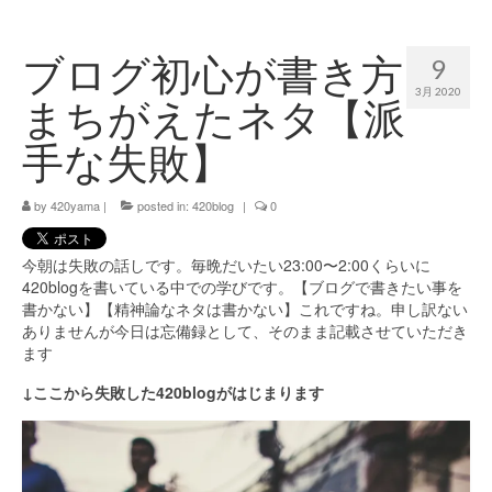
420 blog
ブログ初心が書き方
9
420 shibuya_info
3月 2020
まちがえたネタ【派
420 shibuya_access
手な失敗】
420 shibuya_shop
by
420yama
|
posted in:
420blog
|
0
Instagram:420shibuya_official
About:FOUR TWENTY SHIBUYA
今朝は失敗の話しです。毎晩だいたい23:00〜2:00くらいに
420blogを書いている中での学びです。【ブログで書きたい事を
YouTube:420shibuya
書かない】【精神論なネタは書かない】これですね。申し訳ない
ありませんが今日は忘備録として、そのまま記載させていただき
420 Blog Full
ます
www.h4wp.com
↓ここから失敗した420blogがはじまります
420friendly 通販