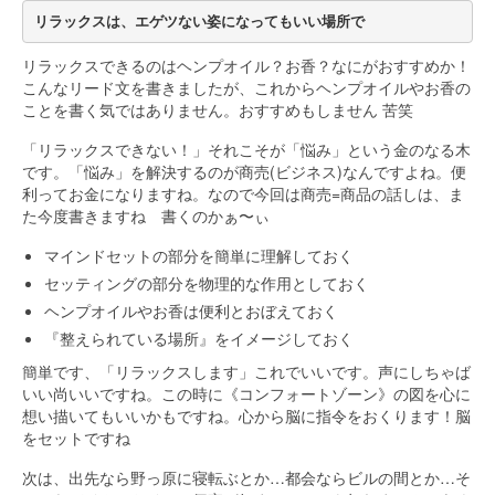
リラックスは、エゲツない姿になってもいい場所で
リラックスできるのはヘンプオイル？お香？なにがおすすめか！
こんなリード文を書きましたが、これからヘンプオイルやお香の
ことを書く気ではありません。おすすめもしません 苦笑
「リラックスできない！」それこそが「悩み」という金のなる木
です。「悩み」を解決するのが商売(ビジネス)なんですよね。便
利ってお金になりますね。なので今回は商売=商品の話しは、ま
た今度書きますね 書くのかぁ〜ぃ
マインドセットの部分を簡単に理解しておく
セッティングの部分を物理的な作用としておく
ヘンプオイルやお香は便利とおぼえておく
『整えられている場所』をイメージしておく
簡単です、「リラックスします」これでいいです。声にしちゃば
いい尚いいですね。この時に《コンフォートゾーン》の図を心に
想い描いてもいいかもですね。心から脳に指令をおくります！脳
をセットですね
次は、出先なら野っ原に寝転ぶとか…都会ならビルの間とか…そ