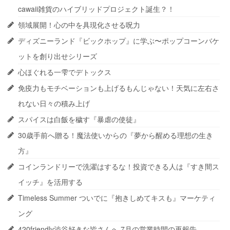
cawaii雑貨のハイブリッドプロジェクト誕生？！
領域展開！心の中を具現化させる呪力
ディズニーランド『ビックホップ』に学ぶ〜ポップコーンバケ
ットを創り出せシリーズ
心ほぐれる一雫でデトックス
免疫力もモチベーションも上げるもんじゃない！天気に左右さ
れない日々の積み上げ
スパイスは白飯を穢す『暴虐の使徒』
30歳手前へ贈る！魔法使いからの『夢から醒める理想の生き
方』
コインランドリーで洗濯はするな！投資できる人は『すき間ス
イッチ』を活用する
Timeless Summer ついでに『抱きしめてキスも』マーケティ
ング
420friendly渋谷好きな皆さんへ 7月の営業時間の再報告