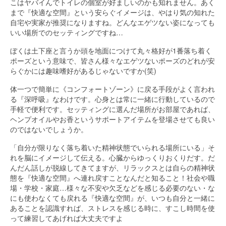
こはヤバイんでトイレの個室が好ましいのかも知れません。あく
まで『快適な空間』という安らぐイメージは、やはり気の知れた
自宅や実家が推奨になりますね。どんなエゲツない姿になっても
いい場所でのセッティングですね…
ぼくは土下座と言うか頭を地面につけて丸々格好が1番落ち着く
ポーズという意味で、皆さん様々なエゲツないポーズのどれが安
らぐかには趣味嗜好があるじゃないですか(笑)
体一つで簡単に《コンフォートゾーン》に戻る手段がよく言われ
る『深呼吸』なわけです。心身とは常に一緒に行動しているので
手軽で便利です。セッティングに選んだ場所がお部屋であれば、
ヘンプオイルやお香というサポートアイテムを登場させても良い
のではないでしょうか。
「自分が限りなく落ち着いた精神状態でいられる場所にいる」そ
れを脳にイメージして伝える。心臓からゆっくりおくりだす。だ
んだん話しが脱線してきてますが、リラックスとは自らの精神状
態を『快適な空間』へ連れ戻すことなんだと知ること！社会や職
場・学校・家庭…様々な不安や欠乏などを感じる必要のない・な
にも使わなくても戻れる『快適な空間』が、いつも自分と一緒に
あることを認識すれば、ストレスを感じる時に、すこし時間を使
って練習してあげれば大丈夫ですよ