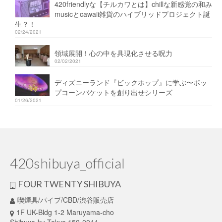
420friendlyな【チルカワとは】chillな新感覚の和み
musicとcawaii雑貨のハイブリッドプロジェクト誕
生？！
02/24/2021
領域展開！心の中を具現化させる呪力
02/02/2021
ディズニーランド『ビックホップ』に学ぶ〜ポッ
プコーンバケットを創り出せシリーズ
01/26/2021
420shibuya_official
FOUR TWENTY SHIBUYA
喫煙具/パイプ/CBD/渋谷販売店
1F UK-Bldg 1-2 Maruyama-cho