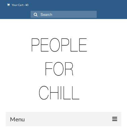
Your Cart
-
¥
0
Search
for:
Menu