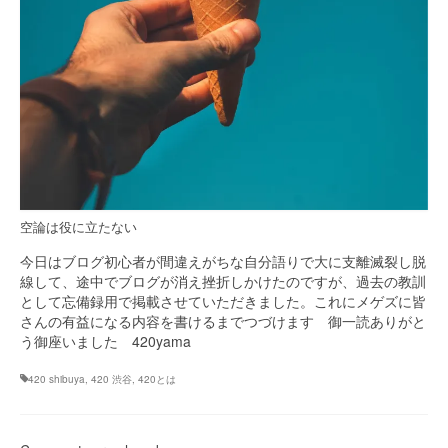
空論は役に立たない
今日はブログ初心者が間違えがちな自分語りで大に支離滅裂し脱
線して、途中でブログが消え挫折しかけたのですが、過去の教訓
として忘備録用で掲載させていただきました。これにメゲズに皆
さんの有益になる内容を書けるまでつづけます 御一読ありがと
う御座いました 420yama
420 shibuya
,
420 渋谷
,
420とは