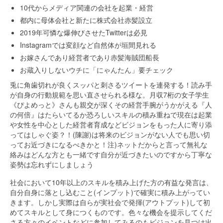
10代からメディア関連の会社を起業・経営
都内に母体会社と新たに株式会社赤髪設立
2019年可憐な爆伸びさせたTwitterは必見
Instagramでは変顔など自然体が垣間見れる
お嫁さんであり経営者であり赤髪海賊団船長
お蔵入りしないウチに「にゃんたん」要チェック
兎に角歯切れが良くスッパと刺さるツイートを連発する！読み手
が自身の行動規範を思い直させられる様な。月収7桁の女子学生
《ぴよめっと》さんも親交が深くその経営手腕がうかがえる『人
の何倍』はたらいてるか恐ろしいスキルの積み重ねで現在は起業
や女性を中心とした経営者育成などビジョンをもった人に寄り添
ってはしゃぐ姿？！(陳謝)は将来のビジョンがない人でも思い切
ってお近づきになるべきかと！注)ネットだからと言って無礼な
絡みはどんな方とも一緒です自分が近づきたいのですから丁寧な
姿勢は忘れずにしましょう
社会において10年以上のスキルを積み上げた方の有益な発言は、
自分自身に落とし込むこと(インプット)で確実に積み上がってい
きます。しかし実際は自らが実社会で発揮(アウトプット)して初
めてスキルとして身につくものです。色々な機会を提示してくだ
さる方々のイベントなどに参加してみるのもビジョンを見つけ出