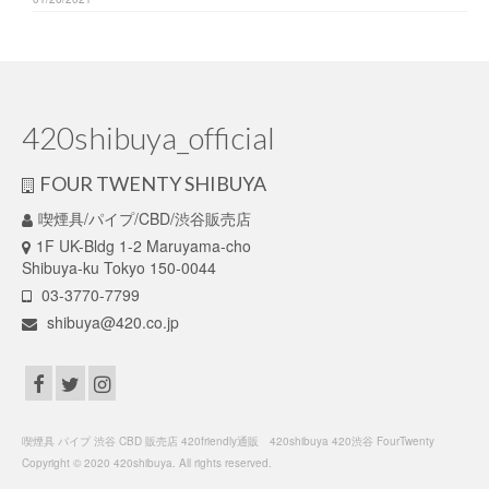
420shibuya_official
FOUR TWENTY SHIBUYA
喫煙具/パイプ/CBD/渋谷販売店
1F UK-Bldg 1-2 Maruyama-cho
Shibuya-ku Tokyo 150-0044
03-3770-7799
shibuya@420.co.jp
喫煙具 パイプ 渋谷 CBD 販売店 420friendly通販 420shibuya 420渋谷 FourTwenty
Copyright © 2020 420shibuya. All rights reserved.