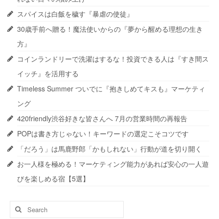
スパイスは白飯を穢す『暴虐の使徒』
30歳手前へ贈る！魔法使いからの『夢から醒める理想の生き
方』
コインランドリーで洗濯はするな！投資できる人は『すき間ス
イッチ』を活用する
Timeless Summer ついでに『抱きしめてキスも』マーケティ
ング
420friendly渋谷好きな皆さんへ 7月の営業時間の再報告
POPは書き方じゃない！キーワードの選定こそコツです
「だろう」は馬鹿野郎「かもしれない」行動が道を切り開く
お一人様を極める！マーケティング能力があれば安心の一人遊
びを楽しめる宿【5選】
Search
for: