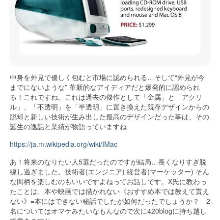
中身を外見で優しく包むと市場に認められる…そして“外見が今
までにないような” 革新的なアイディアだと爆発的に認められ
る！これですね。これは過去の傑作として「金属」と「アクリ
ル」、「不透明」を「半透明」に置き換えた既存デザインからの
脱却と新しい技術が生み出した最高のデザインだった事は、その
誕生の逸話と業績が物語っていますね
https://ja.m.wikipedia.org/wiki/IMac
あ！将来のなりたい人5選だったのですが結局…長くなりすぎ脱
線し過ぎました。技術者(エンジニア) 経営者(マーケッター) そん
な間柄を楽しむのもいいですよねってお話しです。X氏に教わっ
たことは、本や映画では描かれない《おすすめ本では教えて貰え
ない》=本にはできない秘話でしたが如何だったでしょうか？ 2
名についてはオマケみたいなもんなので次に420blogに持ち越し