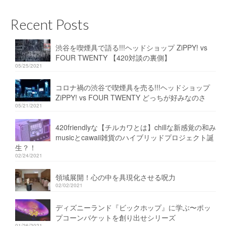
Recent Posts
渋谷を喫煙具で語る!!!ヘッドショップ ZiPPY! vs
FOUR TWENTY 【420対談の裏側】
05/25/2021
コロナ禍の渋谷で喫煙具を売る!!!ヘッドショップ
ZiPPY! vs FOUR TWENTY どっちが好みなのさ
05/21/2021
420friendlyな【チルカワとは】chillな新感覚の和み
musicとcawaii雑貨のハイブリッドプロジェクト誕
生？！
02/24/2021
領域展開！心の中を具現化させる呪力
02/02/2021
ディズニーランド『ビックホップ』に学ぶ〜ポッ
プコーンバケットを創り出せシリーズ
01/26/2021