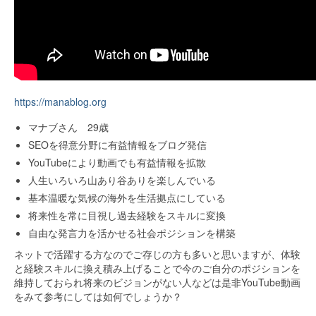
https://manablog.org
マナブさん 29歳
SEOを得意分野に有益情報をブログ発信
YouTubeにより動画でも有益情報を拡散
人生いろいろ山あり谷ありを楽しんでいる
基本温暖な気候の海外を生活拠点にしている
将来性を常に目視し過去経験をスキルに変換
自由な発言力を活かせる社会ポジションを構築
ネットで活躍する方なのでご存じの方も多いと思いますが、体験
と経験スキルに換え積み上げることで今のご自分のポジションを
維持しておられ将来のビジョンがない人などは是非YouTube動画
をみて参考にしては如何でしょうか？