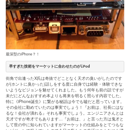
最深型のiPhone？！
早すぎた技術をマーケットに合わせたのがiPod
街角で出逢ったX氏は奇抜でどことなく天才の臭いがしたのです
が(ホントに臭かった)話しをする度に自身では経験・体験できな
いようなビジョンを魅せてくれました。もう何年も前の話ですが
未だにどんなおすすめ本よりも将来を明るく照らす内容でした。
特に《iPhone誕生》に繋がる秘話は今でも嘘だと思っています。
その会社に勤めていたのは事実でしょう！『お前は、社長にはな
るな！会社が潰れる』それも事実でしょう。エンジニアさんとは
天才ですが奇才でもあります…『お前は、』と言った方は鬼才と
して世の中に知られていますがマーケットの仕組みをとてつもな