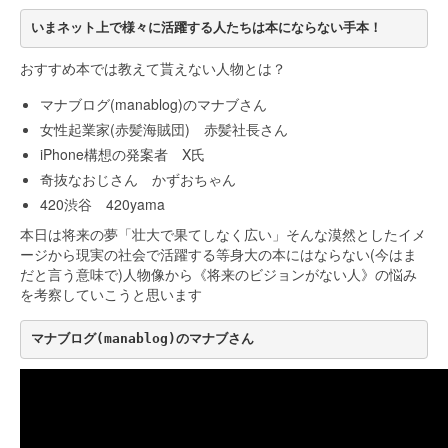
いまネット上で様々に活躍する人たちは本にならない手本！
おすすめ本では教えて貰えない人物とは？
マナブログ(manablog)のマナブさん
女性起業家(赤髪海賊団) 赤髪社長さん
iPhone構想の発案者 X氏
奇抜なおじさん かずおちゃん
420渋谷 420yama
本日は将来の夢「壮大で果てしなく広い」そんな漠然としたイメ
ージから現実の社会で活躍する等身大の本にはならない(今はま
だと言う意味で)人物像から《将来のビジョンがない人》の悩み
を考察していこうと思います
マナブログ(manablog)のマナブさん