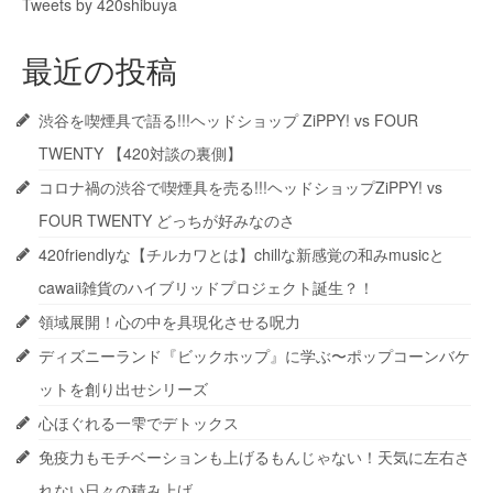
Tweets by 420shibuya
最近の投稿
渋谷を喫煙具で語る!!!ヘッドショップ ZiPPY! vs FOUR
TWENTY 【420対談の裏側】
コロナ禍の渋谷で喫煙具を売る!!!ヘッドショップZiPPY! vs
FOUR TWENTY どっちが好みなのさ
420friendlyな【チルカワとは】chillな新感覚の和みmusicと
cawaii雑貨のハイブリッドプロジェクト誕生？！
領域展開！心の中を具現化させる呪力
ディズニーランド『ビックホップ』に学ぶ〜ポップコーンバケ
ットを創り出せシリーズ
心ほぐれる一雫でデトックス
免疫力もモチベーションも上げるもんじゃない！天気に左右さ
れない日々の積み上げ