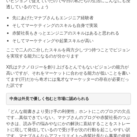
いビジョンで捉えていたので今日の私たちの生活にこんなにも浸
透しているのでしょう
先にあげたマナブさんもエンジニア経験者
そしてマーケティングのスキルも自身で実装
赤髪社長もきっとエンジニアのスキルはあると思われる
そしてマーケティングや起業スキルが高い
ここで二人の二分したスキルを両方少しづつ持つことでビジョン
を実現する能力になるのが分かります
X氏はテクノロジーを創り上げるとんでもないビジョンの能力が
高いですが、それをマーケットに合わせる能力が低いことを書い
てます(汗)だから奇才には鬼才なマーケッターの存在が必要だっ
た訳です
中身は外見で優しく包むと市場に認められる
「どんな能書きより受け手の利便性」ホントにこのブログの欠点
です…真似できていない。マナブさんのブログや赤髪社長のつぶ
やきは、読み手の悩みやなにかの解決に直結することをストレー
トに現して発信しているので受け手が次の行動を起こしやすい訳
です。マナブさんならアフェリエイトへ赤髪社長なら事業の依頼