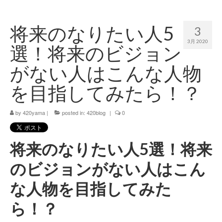
420 blog
将来のなりたい人5
3
420 shibuya_info
3月 2020
選！将来のビジョン
420 shibuya_access
がない人はこんな人物
420 shibuya_shop
を目指してみたら！？
Instagram:420shibuya_official
by
420yama
|
posted in:
420blog
|
0
About:FOUR TWENTY SHIBUYA
YouTube:420shibuya
将来のなりたい人5選！将来
420 Blog Full
のビジョンがない人はこん
www.h4wp.com
な人物を目指してみた
420friendly 通販
ら！？