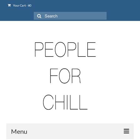
Your Cart
-
¥
0
Search
for:
Menu