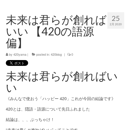
420 blog
未来は君らが創れば
25
420 shibuya_info
2月 2020
いい 【420の語源
420 shibuya_access
偏】
420 shibuya_shop
by
420yama
|
posted in:
420blog
|
0
Instagram:420shibuya_official
About:FOUR TWENTY SHIBUYA
未来は君らが創ればい
YouTube:420shibuya
い
420 Blog Full
《みんなで使おう「ハッピー 420」これが今回の結論です》
www.h4wp.com
420とは、隠語・語源について先日ふれました
420friendly 通販
結論は、、、ぶっちゃけ！
“未来は君らが創ればいい”ってことです