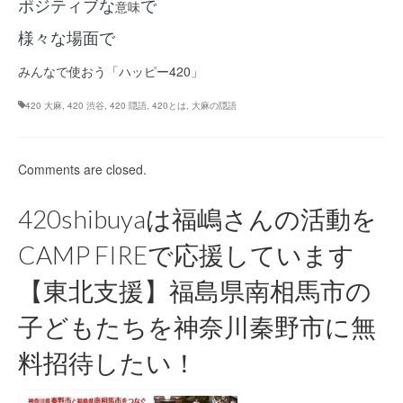
ポジティブな
で
意味
様々な場面で
みんなで使おう「ハッピー420」
420 大麻
,
420 渋谷
,
420 隠語
,
420とは
,
大麻の隠語
Comments are closed.
420shibuyaは福嶋さんの活動を
CAMP FIREで応援しています
【東北支援】福島県南相馬市の
子どもたちを神奈川秦野市に無
料招待したい！