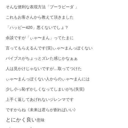
そんな便利な表現方法「プーラビーダ 」
これもお客さんから教えて頂きました
「ハッピー420」悪くないでしょ？
余談ですが「ぃゃ〜まん」ってたまに
言ってもらえるんです(笑)ぃゃ〜まんっぽくない
バイブスがちょっとズレた感じかなぁぁ
人は見かけじゃないですが…取ってつけた
ぃゃ〜まんっぽくない人からのぃゃ〜まんには
少し小っ恥ずかしくなってしまいがち(失笑)
上手く返してあげれないジレンマです
ですからね《未来は君らが創ればいい》
とにかく良い
意味