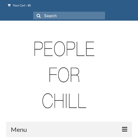
Your Cart
-
¥
0
Search
for:
Menu