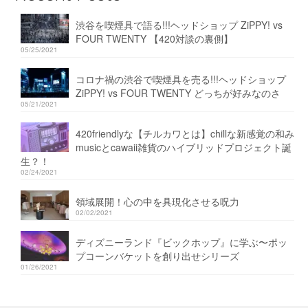
渋谷を喫煙具で語る!!!ヘッドショップ ZiPPY! vs
FOUR TWENTY 【420対談の裏側】
05/25/2021
コロナ禍の渋谷で喫煙具を売る!!!ヘッドショップ
ZiPPY! vs FOUR TWENTY どっちが好みなのさ
05/21/2021
420friendlyな【チルカワとは】chillな新感覚の和み
musicとcawaii雑貨のハイブリッドプロジェクト誕
生？！
02/24/2021
領域展開！心の中を具現化させる呪力
02/02/2021
ディズニーランド『ビックホップ』に学ぶ〜ポッ
プコーンバケットを創り出せシリーズ
01/26/2021