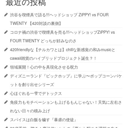
最近の投稿
渋谷を喫煙具で語る!!!ヘッドショップ ZiPPY! vs FOUR
TWENTY 【420対談の裏側】
コロナ禍の渋谷で喫煙具を売る!!!ヘッドショップZiPPY! vs
FOUR TWENTY どっちが好みなのさ
420friendlyな【チルカワとは】chillな新感覚の和みmusicと
cawaii雑貨のハイブリッドプロジェクト誕生？！
領域展開！心の中を具現化させる呪力
ディズニーランド『ビックホップ』に学ぶ〜ポップコーンバケ
ットを創り出せシリーズ
心ほぐれる一雫でデトックス
免疫力もモチベーションも上げるもんじゃない！天気に左右さ
れない日々の積み上げ
スパイスは白飯を穢す『暴虐の使徒』