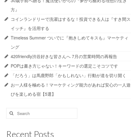
30歳手前へ贈る！魔法使いからの『夢から醒める理想の生き
方』
コインランドリーで洗濯はするな！投資できる人は『すき間ス
イッチ』を活用する
Timeless Summer ついでに『抱きしめてキスも』マーケティ
ング
420friendly渋谷好きな皆さんへ 7月の営業時間の再報告
POPは書き方じゃない！キーワードの選定こそコツです
「だろう」は馬鹿野郎「かもしれない」行動が道を切り開く
お一人様を極める！マーケティング能力があれば安心の一人遊
びを楽しめる宿【5選】
Search
for:
Recent Posts