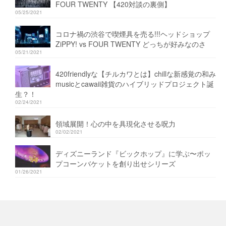
FOUR TWENTY 【420対談の裏側】
05/25/2021
コロナ禍の渋谷で喫煙具を売る!!!ヘッドショップ
ZiPPY! vs FOUR TWENTY どっちが好みなのさ
05/21/2021
420friendlyな【チルカワとは】chillな新感覚の和み
musicとcawaii雑貨のハイブリッドプロジェクト誕
生？！
02/24/2021
領域展開！心の中を具現化させる呪力
02/02/2021
ディズニーランド『ビックホップ』に学ぶ〜ポッ
プコーンバケットを創り出せシリーズ
01/26/2021