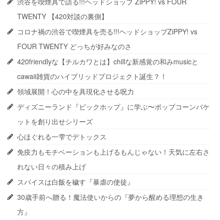
渋谷を喫煙具で語る!!!ヘッドショップ ZiPPY! vs FOUR
TWENTY 【420対談の裏側】
コロナ禍の渋谷で喫煙具を売る!!!ヘッドショップZiPPY! vs
FOUR TWENTY どっちが好みなのさ
420friendlyな【チルカワとは】chillな新感覚の和みmusicと
cawaii雑貨のハイブリッドプロジェクト誕生？！
領域展開！心の中を具現化させる呪力
ディズニーランド『ビックホップ』に学ぶ〜ポップコーンバケ
ットを創り出せシリーズ
心ほぐれる一雫でデトックス
免疫力もモチベーションも上げるもんじゃない！天気に左右さ
れない日々の積み上げ
スパイスは白飯を穢す『暴虐の使徒』
30歳手前へ贈る！魔法使いからの『夢から醒める理想の生き
方』