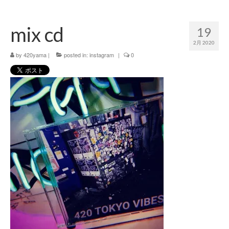
420 blog
mix cd
19
420 shibuya_info
2月 2020
420 shibuya_access
by
420yama
|
posted in:
instagram
|
0
420 shibuya_shop
Instagram:420shibuya_official
About:FOUR TWENTY SHIBUYA
YouTube:420shibuya
420 Blog Full
www.h4wp.com
420friendly 通販