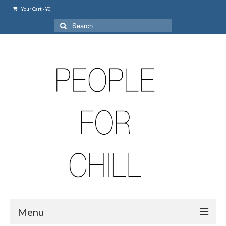
Your Cart
-
¥
0
Search
for:
Menu