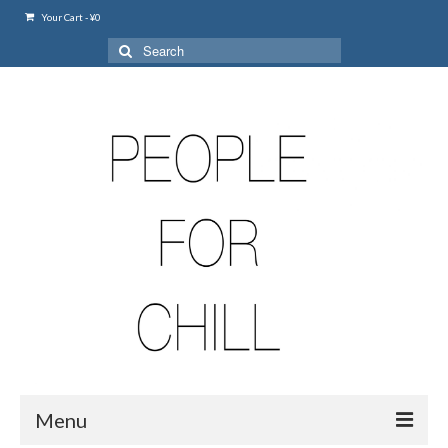
Your Cart
-
¥
0
Search
for:
Menu