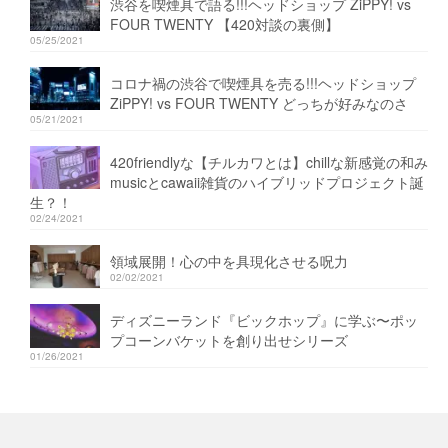
渋谷を喫煙具で語る!!!ヘッドショップ ZiPPY! vs
FOUR TWENTY 【420対談の裏側】
05/25/2021
コロナ禍の渋谷で喫煙具を売る!!!ヘッドショップ
ZiPPY! vs FOUR TWENTY どっちが好みなのさ
05/21/2021
420friendlyな【チルカワとは】chillな新感覚の和み
musicとcawaii雑貨のハイブリッドプロジェクト誕
生？！
02/24/2021
領域展開！心の中を具現化させる呪力
02/02/2021
ディズニーランド『ビックホップ』に学ぶ〜ポッ
プコーンバケットを創り出せシリーズ
01/26/2021