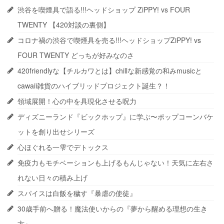
渋谷を喫煙具で語る!!!ヘッドショップ ZiPPY! vs FOUR
TWENTY 【420対談の裏側】
コロナ禍の渋谷で喫煙具を売る!!!ヘッドショップZiPPY! vs
FOUR TWENTY どっちが好みなのさ
420friendlyな【チルカワとは】chillな新感覚の和みmusicと
cawaii雑貨のハイブリッドプロジェクト誕生？！
領域展開！心の中を具現化させる呪力
ディズニーランド『ビックホップ』に学ぶ〜ポップコーンバケ
ットを創り出せシリーズ
心ほぐれる一雫でデトックス
免疫力もモチベーションも上げるもんじゃない！天気に左右さ
れない日々の積み上げ
スパイスは白飯を穢す『暴虐の使徒』
30歳手前へ贈る！魔法使いからの『夢から醒める理想の生き
方』