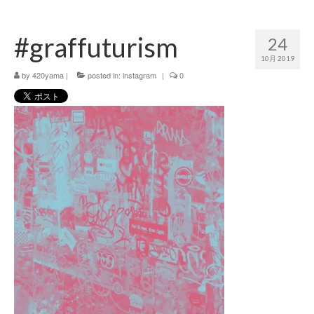
420 blog
#graffuturism
24
420 shibuya_info
10月 2019
420 shibuya_access
by
420yama
|
posted in:
instagram
|
0
420 shibuya_shop
Instagram:420shibuya_official
About:FOUR TWENTY SHIBUYA
YouTube:420shibuya
420 Blog Full
www.h4wp.com
420friendly 通販