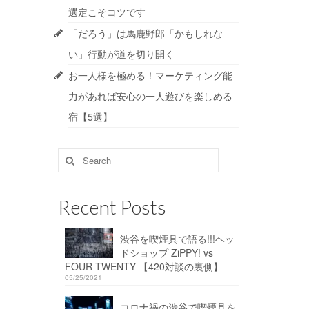
選定こそコツです
「だろう」は馬鹿野郎「かもしれな
い」行動が道を切り開く
お一人様を極める！マーケティング能
力があれば安心の一人遊びを楽しめる
宿【5選】
Search
for:
Recent Posts
渋谷を喫煙具で語る!!!ヘッ
ドショップ ZiPPY! vs
FOUR TWENTY 【420対談の裏側】
05/25/2021
コロナ禍の渋谷で喫煙具を