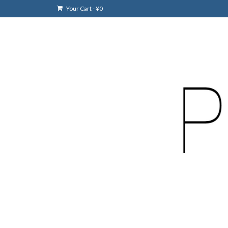
Your Cart
-
¥
0