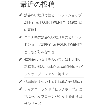
最近の投稿
渋谷を喫煙具で語る!!!ヘッドショップ
ZiPPY! vs FOUR TWENTY 【420対談
の裏側】
コロナ禍の渋谷で喫煙具を売る!!!ヘッ
ドショップZiPPY! vs FOUR TWENTY
どっちが好みなのさ
420friendlyな【チルカワとは】chillな
新感覚の和みmusicとcawaii雑貨のハイ
ブリッドプロジェクト誕生？！
領域展開！心の中を具現化させる呪力
ディズニーランド『ビックホップ』に
学ぶ〜ポップコーンバケットを創り出
せシリーズ