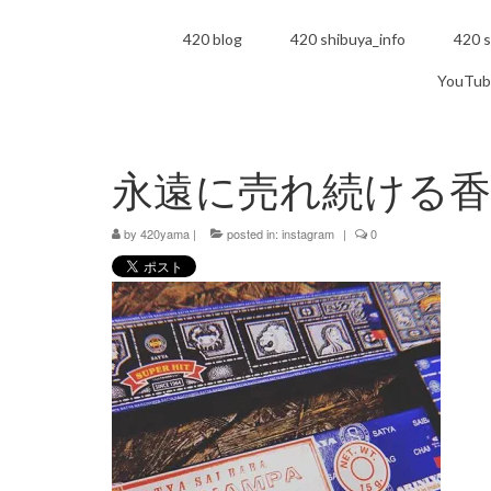
420 blog
420 shibuya_info
420 s
YouTub
永遠に売れ続ける
by
420yama
|
posted in:
instagram
|
0