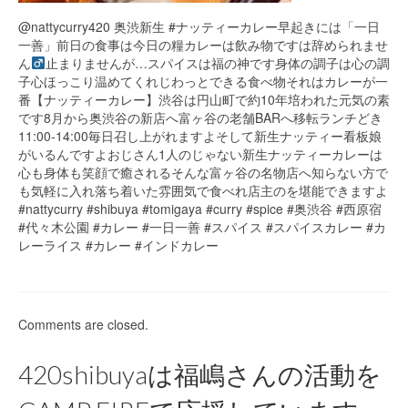
@nattycurry420 奥渋新生 #ナッティーカレー早起きには「一日
一善」前日の食事は今日の糧カレーは飲み物ですは辞められませ
ん‍
止まりませんが…スパイスは福の神です身体の調子は心の調
子心ほっこり温めてくれじわっとできる食べ物それはカレーが一
番【ナッティーカレー】渋谷は円山町で約10年培われた元気の素
です8月から奥渋谷の新店へ富ヶ谷の老舗BARへ移転ランチどき
11:00-14:00毎日召し上がれますよそして新生ナッティー看板娘
がいるんですよおじさん1人のじゃない新生ナッティーカレーは
心も身体も笑顔で癒されるそんな富ヶ谷の名物店へ知らない方で
も気軽に入れ落ち着いた雰囲気で食べれ店主のを堪能できますよ
#nattycurry #shibuya #tomigaya #curry #spice #奥渋谷 #西原宿
#代々木公園 #カレー #一日一善 #スパイス #スパイスカレー #カ
レーライス #カレー #インドカレー
Comments are closed.
420shibuyaは福嶋さんの活動を