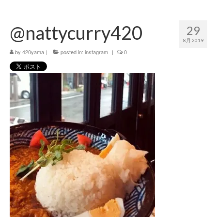
420 blog
@nattycurry420
29
420 shibuya_info
8月 2019
420 shibuya_access
by
420yama
|
posted in:
instagram
|
0
420 shibuya_shop
Instagram:420shibuya_official
About:FOUR TWENTY SHIBUYA
YouTube:420shibuya
420 Blog Full
www.h4wp.com
420friendly 通販