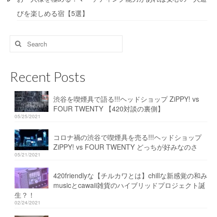
びを楽しめる宿【5選】
Search
for:
Recent Posts
渋谷を喫煙具で語る!!!ヘッドショップ ZiPPY! vs
FOUR TWENTY 【420対談の裏側】
05/25/2021
コロナ禍の渋谷で喫煙具を売る!!!ヘッドショップ
ZiPPY! vs FOUR TWENTY どっちが好みなのさ
05/21/2021
420friendlyな【チルカワとは】chillな新感覚の和み
musicとcawaii雑貨のハイブリッドプロジェクト誕
生？！
02/24/2021