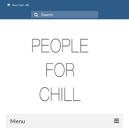
Your Cart
-
¥
0
Search
for:
Menu