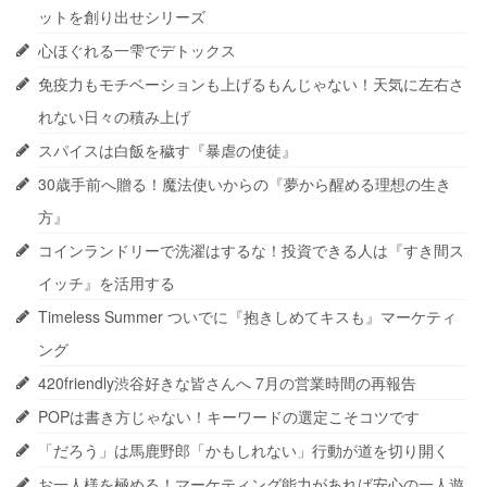
ットを創り出せシリーズ
心ほぐれる一雫でデトックス
免疫力もモチベーションも上げるもんじゃない！天気に左右さ
れない日々の積み上げ
スパイスは白飯を穢す『暴虐の使徒』
30歳手前へ贈る！魔法使いからの『夢から醒める理想の生き
方』
コインランドリーで洗濯はするな！投資できる人は『すき間ス
イッチ』を活用する
Timeless Summer ついでに『抱きしめてキスも』マーケティ
ング
420friendly渋谷好きな皆さんへ 7月の営業時間の再報告
POPは書き方じゃない！キーワードの選定こそコツです
「だろう」は馬鹿野郎「かもしれない」行動が道を切り開く
お一人様を極める！マーケティング能力があれば安心の一人遊