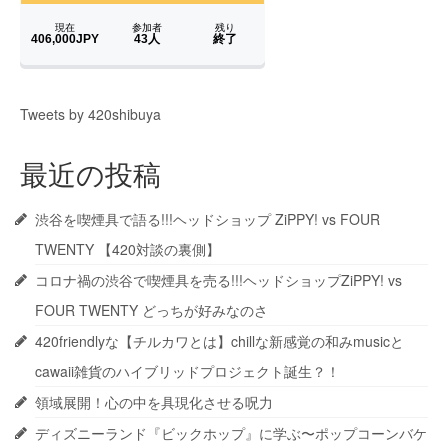
Tweets by 420shibuya
最近の投稿
渋谷を喫煙具で語る!!!ヘッドショップ ZiPPY! vs FOUR
TWENTY 【420対談の裏側】
コロナ禍の渋谷で喫煙具を売る!!!ヘッドショップZiPPY! vs
FOUR TWENTY どっちが好みなのさ
420friendlyな【チルカワとは】chillな新感覚の和みmusicと
cawaii雑貨のハイブリッドプロジェクト誕生？！
領域展開！心の中を具現化させる呪力
ディズニーランド『ビックホップ』に学ぶ〜ポップコーンバケ