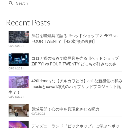
Search
for:
Recent Posts
渋谷を喫煙具で語る!!!ヘッドショップ ZiPPY! vs
FOUR TWENTY 【420対談の裏側】
05/25/2021
コロナ禍の渋谷で喫煙具を売る!!!ヘッドショップ
ZiPPY! vs FOUR TWENTY どっちが好みなのさ
05/21/2021
420friendlyな【チルカワとは】chillな新感覚の和み
musicとcawaii雑貨のハイブリッドプロジェクト誕
生？！
02/24/2021
領域展開！心の中を具現化させる呪力
02/02/2021
ディズニーランド『ビックホップ』に学ぶ〜ポッ