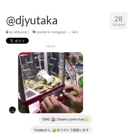
420 blog
@djyutaka
28
420 shibuya_info
7月 2019
420 shibuya_access
by
420yama
|
posted in:
instagram
|
0
420 shibuya_shop
Instagram:420shibuya_official
About:FOUR TWENTY SHIBUYA
YouTube:420shibuya
420 Blog Full
www.h4wp.com
420friendly 通販