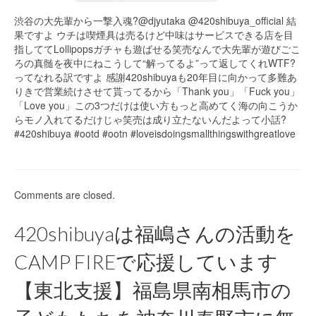
渋谷の大先輩から一撃入魂?@djyutaka @420shibuya_official 結
果ですよ ウチは喫煙具は売るけど中味はサービスできる店を目
指しててLollipopsガチャも遊ばせる笑売なんで大先輩が遊びごこ
ろの真髄を夜中にねこうして“解ってるよ”って返してくれWTF?
ってなれる訳ですよ 感謝420shibuyaも20年目に向かって多難あ
りきで営業続けさせて貰ってるから「Thank you」「Fuck you」
「Love you」この3つだけは使い方もっと高めてく海の向こうか
らモノ入れてるだけじゃ笑売は成り立たないんだよって小話?
#420shibuya #ootd #ootn #loveisdoingsmallthingswithgreatlove
Comments are closed.
420shibuyaは福嶋さんの活動を
CAMP FIREで応援しています
【東北支援】福島県南相馬市の