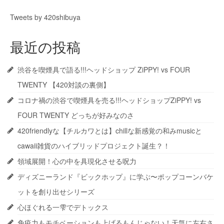
Tweets by 420shibuya
最近の投稿
渋谷を喫煙具で語る!!!ヘッドショップ ZiPPY! vs FOUR
TWENTY 【420対談の裏側】
コロナ禍の渋谷で喫煙具を売る!!!ヘッドショップZiPPY! vs
FOUR TWENTY どっちが好みなのさ
420friendlyな【チルカワとは】chillな新感覚の和みmusicと
cawaii雑貨のハイブリッドプロジェクト誕生？！
領域展開！心の中を具現化させる呪力
ディズニーランド『ビックホップ』に学ぶ〜ポップコーンバケ
ットを創り出せシリーズ
心ほぐれる一雫でデトックス
免疫力もモチベーションも上げるもんじゃない！天気に左右さ