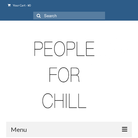
Your Cart
-
¥
0
Search
for:
Menu