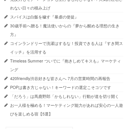
れない日々の積み上げ
スパイスは白飯を穢す『暴虐の使徒』
30歳手前へ贈る！魔法使いからの『夢から醒める理想の生き
方』
コインランドリーで洗濯はするな！投資できる人は『すき間ス
イッチ』を活用する
Timeless Summer ついでに『抱きしめてキスも』マーケティ
ング
420friendly渋谷好きな皆さんへ 7月の営業時間の再報告
POPは書き方じゃない！キーワードの選定こそコツです
「だろう」は馬鹿野郎「かもしれない」行動が道を切り開く
お一人様を極める！マーケティング能力があれば安心の一人遊
びを楽しめる宿【5選】