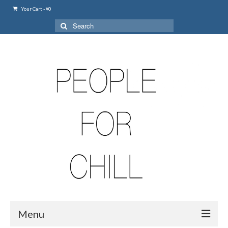
Your Cart
-
¥
0
Search
for:
Menu