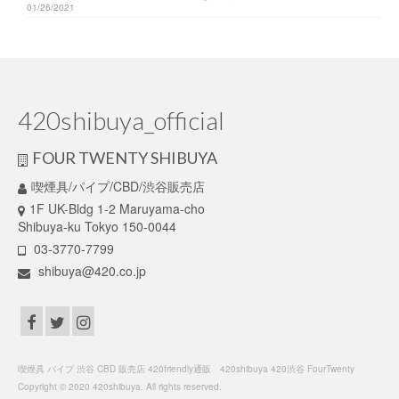
01/26/2021
420shibuya_official
FOUR TWENTY SHIBUYA
喫煙具/パイプ/CBD/渋谷販売店
1F UK-Bldg 1-2 Maruyama-cho
Shibuya-ku Tokyo 150-0044
03-3770-7799
shibuya@420.co.jp
喫煙具 パイプ 渋谷 CBD 販売店 420friendly通販 420shibuya 420渋谷 FourTwenty
Copyright © 2020 420shibuya. All rights reserved.