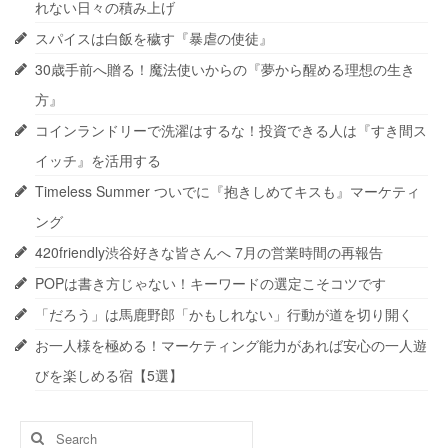
れない日々の積み上げ
スパイスは白飯を穢す『暴虐の使徒』
30歳手前へ贈る！魔法使いからの『夢から醒める理想の生き
方』
コインランドリーで洗濯はするな！投資できる人は『すき間ス
イッチ』を活用する
Timeless Summer ついでに『抱きしめてキスも』マーケティ
ング
420friendly渋谷好きな皆さんへ 7月の営業時間の再報告
POPは書き方じゃない！キーワードの選定こそコツです
「だろう」は馬鹿野郎「かもしれない」行動が道を切り開く
お一人様を極める！マーケティング能力があれば安心の一人遊
びを楽しめる宿【5選】
Search