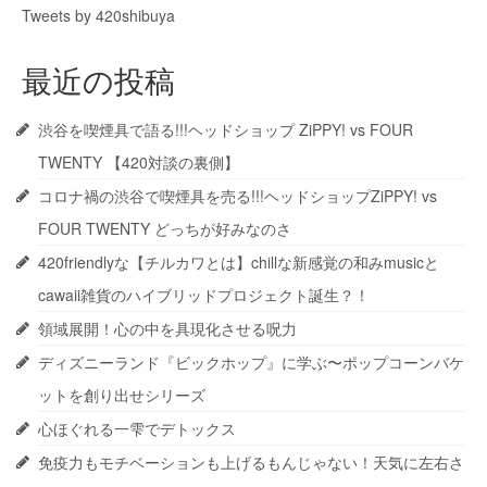
Tweets by 420shibuya
最近の投稿
渋谷を喫煙具で語る!!!ヘッドショップ ZiPPY! vs FOUR
TWENTY 【420対談の裏側】
コロナ禍の渋谷で喫煙具を売る!!!ヘッドショップZiPPY! vs
FOUR TWENTY どっちが好みなのさ
420friendlyな【チルカワとは】chillな新感覚の和みmusicと
cawaii雑貨のハイブリッドプロジェクト誕生？！
領域展開！心の中を具現化させる呪力
ディズニーランド『ビックホップ』に学ぶ〜ポップコーンバケ
ットを創り出せシリーズ
心ほぐれる一雫でデトックス
免疫力もモチベーションも上げるもんじゃない！天気に左右さ