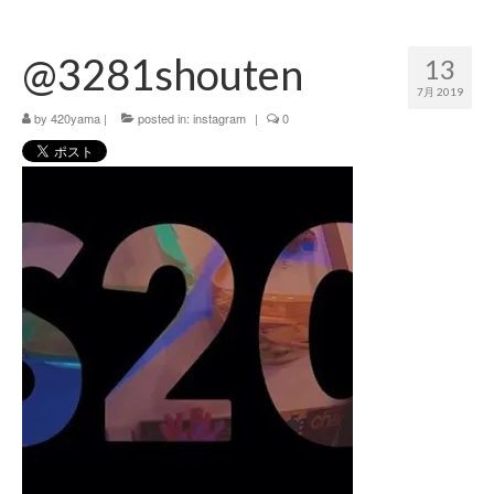
420 blog
@3281shouten
13
420 shibuya_info
7月 2019
420 shibuya_access
by
420yama
|
posted in:
instagram
|
0
420 shibuya_shop
Instagram:420shibuya_official
About:FOUR TWENTY SHIBUYA
YouTube:420shibuya
420 Blog Full
www.h4wp.com
420friendly 通販