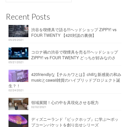
for:
Recent Posts
渋谷を喫煙具で語る!!!ヘッドショップ ZiPPY! vs
FOUR TWENTY 【420対談の裏側】
05/25/2021
コロナ禍の渋谷で喫煙具を売る!!!ヘッドショップ
ZiPPY! vs FOUR TWENTY どっちが好みなのさ
05/21/2021
420friendlyな【チルカワとは】chillな新感覚の和み
musicとcawaii雑貨のハイブリッドプロジェクト誕
生？！
02/24/2021
領域展開！心の中を具現化させる呪力
02/02/2021
ディズニーランド『ビックホップ』に学ぶ〜ポッ
プコーンバケットを創り出せシリーズ