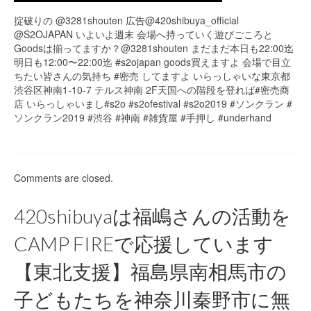
掟破りの @3281shouten 広告@420shibuya_official
@S2OJAPAN いよいよ週末 会場へ持っていく遊びごころと
Goodsは揃ってますか？@3281shouten まだまだ本日も22:00迄
明日も12:00〜22:00迄 #s2ojapan goods買えますよ 会場で目立
ちたい皆さんの気持ち #密売 してますよ いらっしゃいな東京都
渋谷区神南1-10-7 テルス神南 2F天国への階段を登れば#密売商
店 いらっしゃいまし#s2o #s2ofestival #s2o2019 #ソンクラン #
ソンクラン2019 #渋谷 #神南 #雑貨屋 #手押し #underhand
Comments are closed.
420shibuyaは福嶋さんの活動を
CAMP FIREで応援しています
【東北支援】福島県南相馬市の
子どもたちを神奈川秦野市に無