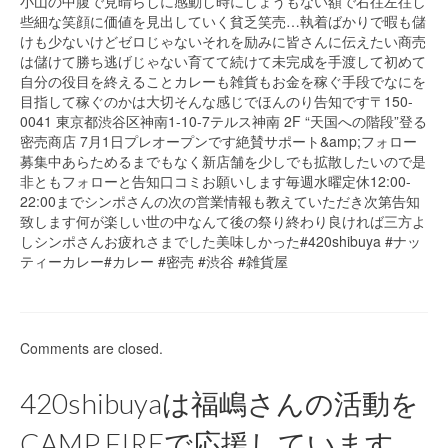
小山の中腹で見晴らしに感動し時にしょうもない額で右往左往し
些細な笑顔に価値を見出していく貧乏笑売…執着ばかりで暇も儲
けも少ないけどゼロじゃないそれを励みに皆さんに伝えたい商売
は儲けて勝ち逃げじゃない育てて続けて未完成を手渡して初めて
自分の役目を終えることカレーも雑貨もお金を稼ぐ手段でなにを
目指して稼ぐのかは大切そんな感じでほんのり告知です〒150-
0041 東京都渋谷区神南1-10-7テルス神南 2F “天国への階段”登る
密売商店 7月1日プレオープンです絶賛サポート&amp;フォロー
募集中あらためるまでもなく新店舗を少しでも拡散したいので是
非ともフォローと告知口コミお願いします毎週水曜定休12:00-
22:00までシンポさんの次の営業情報も教えていただき次第告知
致します何が楽しい世の中なんて後の祭り終わり良ければ三方よ
しシンポさんお疲れさまでした美味しかった#420shibuya #ナッ
ティーカレー#カレー #密売 #渋谷 #雑貨屋
Comments are closed.
420shibuyaは福嶋さんの活動を
CAMP FIREで応援しています