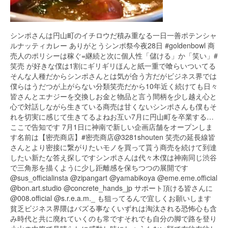
シンポさんは円山町のイチロウだ積み重なる一日一善ポテンシャ
ルナッティカレー ありがとうシンポ祭今夜28日 #goldenbowl 商
売人のポリシーは稼ぐ=継続と次に個人性「儲ける」か「笑い」#
笑売 が好きな僕は1割にギリギリほんと紙一重で喰らいついてる
そんな人種だからシンポさんとは気が合う方だがビジネス界では
僕らはうだつが上がらない分類笑売だから10年近く続けても日々
皆さんとエナジーを交換しお金と物品と言う間柄を少し越え心と
心で対話しながら生きている商売は甘くないシンポさんも僕もそ
れを切実に感じて生きてるよねお互い7月に円山町を卒業する…
ここで告知です 7月1日に神南で新しい企画店舗をオープンしま
す名前は【密売商店】#密売商店@3281shouten 笑売の延長線皆
さんとより密接に繋がりたいモノを買って貰う商売を続けて到達
したい新たな答え探しですシンポさんは代々木僕は神南同じ渋谷
で三角形を描くように少し距離感を保ちつつの展開です
@sus_officialinsta @zipangart @yamabikoya @eme.eme.official
@bon.art.studio @concrete_hands_jp サポート頂ける皆さんに
@008.official @s.r.e.a.m._ も狙ってるんで宜しくお願いします
貧乏ビジネス界隈はバズる事なくいずれは淘汰される恐怖心も含
み時代と共に廃れていくのも常ですそれでも自分の脚で路を登り