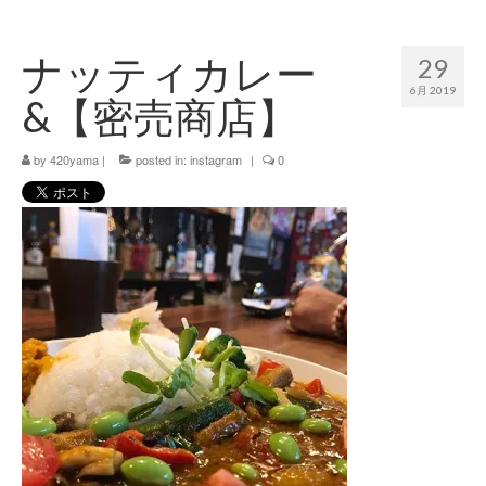
420 blog
ナッティカレー
29
420 shibuya_info
6月 2019
&【密売商店】
420 shibuya_access
by
420 shibuya_shop
420yama
|
posted in:
instagram
|
0
Instagram:420shibuya_official
About:FOUR TWENTY SHIBUYA
YouTube:420shibuya
420 Blog Full
www.h4wp.com
420friendly 通販