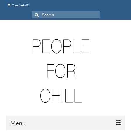
Your Cart
-
¥
0
Search
for:
Menu