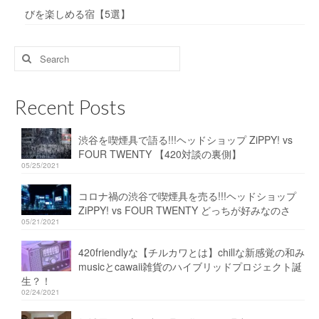
びを楽しめる宿【5選】
Search
for:
Recent Posts
渋谷を喫煙具で語る!!!ヘッドショップ ZiPPY! vs
FOUR TWENTY 【420対談の裏側】
05/25/2021
コロナ禍の渋谷で喫煙具を売る!!!ヘッドショップ
ZiPPY! vs FOUR TWENTY どっちが好みなのさ
05/21/2021
420friendlyな【チルカワとは】chillな新感覚の和み
musicとcawaii雑貨のハイブリッドプロジェクト誕
生？！
02/24/2021