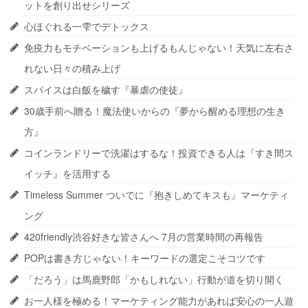
ットを創り出せシリーズ
心ほぐれる一雫でデトックス
免疫力もモチベーションも上げるもんじゃない！天気に左右さ
れない日々の積み上げ
スパイスは白飯を穢す『暴虐の使徒』
30歳手前へ贈る！魔法使いからの『夢から醒める理想の生き
方』
コインランドリーで洗濯はするな！投資できる人は『すき間ス
イッチ』を活用する
Timeless Summer ついでに『抱きしめてキスも』マーケティ
ング
420friendly渋谷好きな皆さんへ 7月の営業時間の再報告
POPは書き方じゃない！キーワードの選定こそコツです
「だろう」は馬鹿野郎「かもしれない」行動が道を切り開く
お一人様を極める！マーケティング能力があれば安心の一人遊