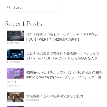
Search
for:
Recent Posts
渋谷を喫煙具で語る!!!ヘッドショップ ZiPPY! vs
FOUR TWENTY 【420対談の裏側】
05/25/2021
コロナ禍の渋谷で喫煙具を売る!!!ヘッドショップ
ZiPPY! vs FOUR TWENTY どっちが好みなのさ
05/21/2021
420friendlyな【チルカワとは】chillな新感覚の和み
musicとcawaii雑貨のハイブリッドプロジェクト誕
生？！
02/24/2021
領域展開！心の中を具現化させる呪力
02/02/2021