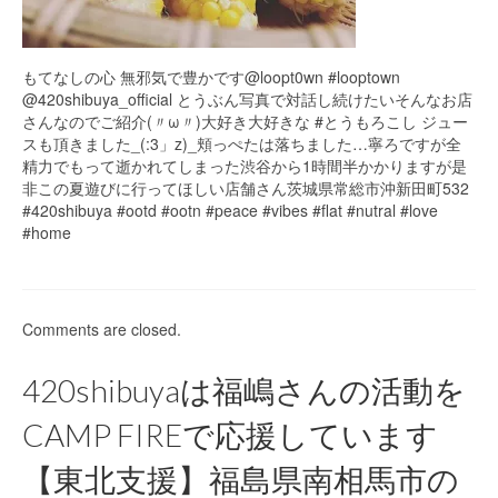
もてなしの心 無邪気で豊かです@loopt0wn #looptown
@420shibuya_official とうぶん写真で対話し続けたいそんなお店
さんなのでご紹介(〃ω〃)大好き大好きな #とうもろこし ジュー
スも頂きました_(:3」z)_頬っぺたは落ちました…寧ろですが全
精力でもって逝かれてしまった渋谷から1時間半かかりますが是
非この夏遊びに行ってほしい店舗さん茨城県常総市沖新田町532
#420shibuya #ootd #ootn #peace #vibes #flat #nutral #love
#home
Comments are closed.
420shibuyaは福嶋さんの活動を
CAMP FIREで応援しています
【東北支援】福島県南相馬市の