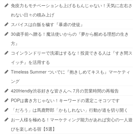
免疫力もモチベーションも上げるもんじゃない！天気に左右さ
れない日々の積み上げ
スパイスは白飯を穢す『暴虐の使徒』
30歳手前へ贈る！魔法使いからの『夢から醒める理想の生き
方』
コインランドリーで洗濯はするな！投資できる人は『すき間ス
イッチ』を活用する
Timeless Summer ついでに『抱きしめてキスも』マーケティ
ング
420friendly渋谷好きな皆さんへ 7月の営業時間の再報告
POPは書き方じゃない！キーワードの選定こそコツです
「だろう」は馬鹿野郎「かもしれない」行動が道を切り開く
お一人様を極める！マーケティング能力があれば安心の一人遊
びを楽しめる宿【5選】