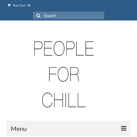
Your Cart
-
¥
0
Search
for:
Menu