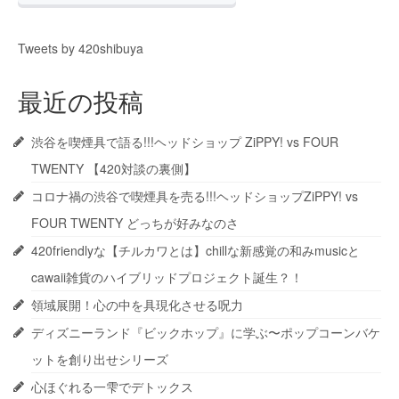
Tweets by 420shibuya
最近の投稿
渋谷を喫煙具で語る!!!ヘッドショップ ZiPPY! vs FOUR
TWENTY 【420対談の裏側】
コロナ禍の渋谷で喫煙具を売る!!!ヘッドショップZiPPY! vs
FOUR TWENTY どっちが好みなのさ
420friendlyな【チルカワとは】chillな新感覚の和みmusicと
cawaii雑貨のハイブリッドプロジェクト誕生？！
領域展開！心の中を具現化させる呪力
ディズニーランド『ビックホップ』に学ぶ〜ポップコーンバケ
ットを創り出せシリーズ
心ほぐれる一雫でデトックス