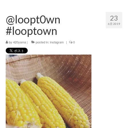
420 blog
@loopt0wn
23
420 shibuya_info
6月 2019
#looptown
420 shibuya_access
by
420 shibuya_shop
420yama
|
posted in:
instagram
|
0
Instagram:420shibuya_official
About:FOUR TWENTY SHIBUYA
YouTube:420shibuya
420 Blog Full
www.h4wp.com
420friendly 通販