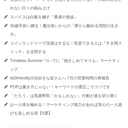
れない日々の積み上げ
スパイスは白飯を穢す『暴虐の使徒』
30歳手前へ贈る！魔法使いからの『夢から醒める理想の生き
方』
コインランドリーで洗濯はするな！投資できる人は『すき間ス
イッチ』を活用する
Timeless Summer ついでに『抱きしめてキスも』マーケティ
ング
420friendly渋谷好きな皆さんへ 7月の営業時間の再報告
POPは書き方じゃない！キーワードの選定こそコツです
「だろう」は馬鹿野郎「かもしれない」行動が道を切り開く
お一人様を極める！マーケティング能力があれば安心の一人遊
びを楽しめる宿【5選】