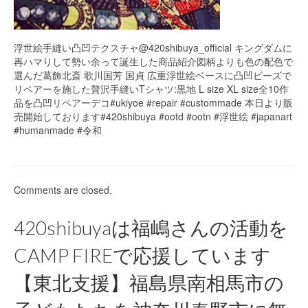
浮世絵手縫い凸凹テクスチャ@420shibuya_official キングダムに
再ハマりして勢い余って誕生した商品紹介図柄よりも色の配色で
選んだ葛飾北斎 歌川国芳 国貞 広重浮世絵ベースに凸凹ビーズで
リペアーを施した贅沢手縫いTシャツ:黒地 L size XL size全10作
品を凸凹リペアーデコ#ukiyoe #repair #custommade 本日より販
売開始しております#420shibuya #ootd #ootn #浮世絵 #japanart
#humanmade #令和
Comments are closed.
420shibuyaは福嶋さんの活動を
CAMP FIREで応援しています
【東北支援】福島県南相馬市の