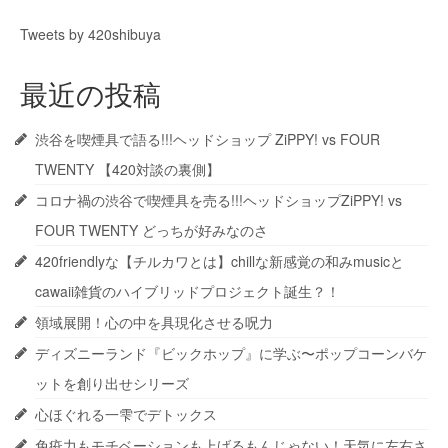
Tweets by 420shibuya
最近の投稿
渋谷を喫煙具で語る!!!ヘッドショップ ZiPPY! vs FOUR
TWENTY 【420対談の裏側】
コロナ禍の渋谷で喫煙具を売る!!!ヘッドショップZiPPY! vs
FOUR TWENTY どっちが好みなのさ
420friendlyな【チルカワとは】chillな新感覚の和みmusicと
cawaii雑貨のハイブリッドプロジェクト誕生？！
領域展開！心の中を具現化させる呪力
ディズニーランド『ビックホップ』に学ぶ〜ポップコーンバケ
ットを創り出せシリーズ
心ほぐれる一雫でデトックス
免疫力もモチベーションも上げるもんじゃない！天気に左右さ