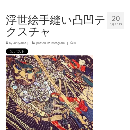
420 blog
浮世絵手縫い凸凹テ
20
420 shibuya_info
5月 2019
クスチャ
420 shibuya_access
by
420 shibuya_shop
420yama
|
posted in:
instagram
|
0
Instagram:420shibuya_official
About:FOUR TWENTY SHIBUYA
YouTube:420shibuya
420 Blog Full
www.h4wp.com
420friendly 通販