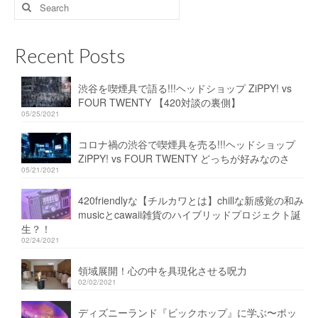
Search
for:
Recent Posts
渋谷を喫煙具で語る!!!ヘッドショップ ZiPPY! vs
FOUR TWENTY 【420対談の裏側】
05/25/2021
コロナ禍の渋谷で喫煙具を売る!!!ヘッドショップ
ZiPPY! vs FOUR TWENTY どっちが好みなのさ
05/21/2021
420friendlyな【チルカワとは】chillな新感覚の和み
musicとcawaii雑貨のハイブリッドプロジェクト誕
生？！
02/24/2021
領域展開！心の中を具現化させる呪力
02/02/2021
ディズニーランド『ビックホップ』に学ぶ〜ポッ