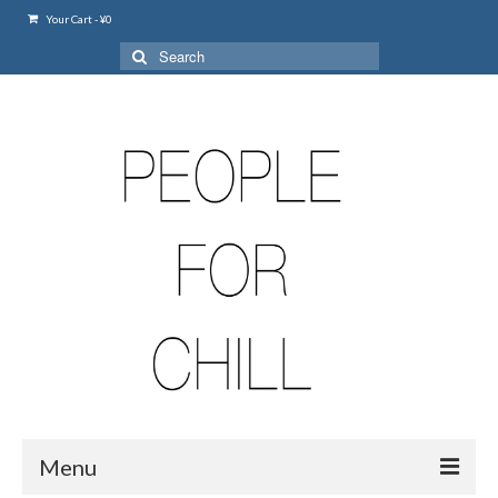
Your Cart
-
¥
0
Search
for:
Menu