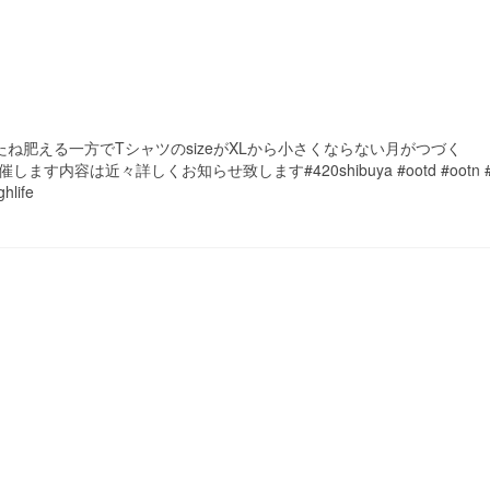
くなったね肥える一方でTシャツのsizeがXLから小さくならない月がつづく
ールを催します内容は近々詳しくお知らせ致します#420shibuya #ootd #ootn #s
hlife