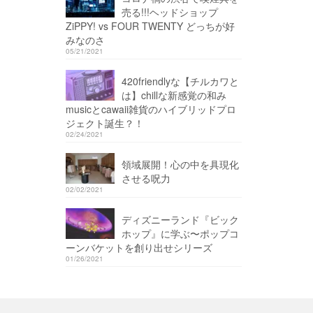
売る!!!ヘッドショップ
ZiPPY! vs FOUR TWENTY どっちが好
みなのさ
05/21/2021
420friendlyな【チルカワと
は】chillな新感覚の和み
musicとcawaii雑貨のハイブリッドプロ
ジェクト誕生？！
02/24/2021
領域展開！心の中を具現化
させる呪力
02/02/2021
ディズニーランド『ビック
ホップ』に学ぶ〜ポップコ
ーンバケットを創り出せシリーズ
01/26/2021