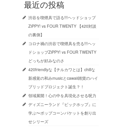
最近の投稿
渋谷を喫煙具で語る!!!ヘッドショップ
ZiPPY! vs FOUR TWENTY 【420対談
の裏側】
コロナ禍の渋谷で喫煙具を売る!!!ヘッ
ドショップZiPPY! vs FOUR TWENTY
どっちが好みなのさ
420friendlyな【チルカワとは】chillな
新感覚の和みmusicとcawaii雑貨のハイ
ブリッドプロジェクト誕生？！
領域展開！心の中を具現化させる呪力
ディズニーランド『ビックホップ』に
学ぶ〜ポップコーンバケットを創り出
せシリーズ