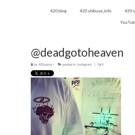
420 blog
420 shibuya_info
420 s
YouTub
@deadgotoheaven
by
420yama
|
posted in:
instagram
|
0