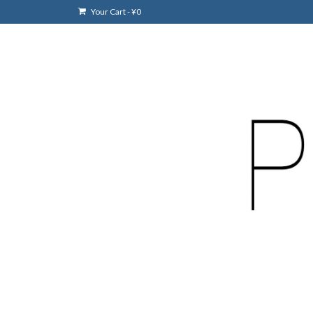
Your Cart
-
¥
0