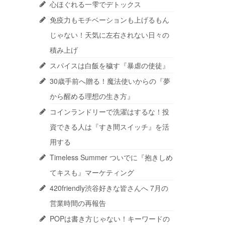
心ほぐれる一雫でデトックス
免疫力もモチベーションも上げるもん
じゃない！天気に左右されない日々の
積み上げ
スパイスは白飯を穢す『暴虐の使徒』
30歳手前へ贈る！魔法使いからの『夢
から醒める理想の生き方』
コインランドリーで洗濯はするな！投
資できる人は『すき間スイッチ』を活
用する
Timeless Summer ついでに『抱きしめ
てキスも』マーケティング
420friendly渋谷好きな皆さんへ 7月の
営業時間の再報告
POPは書き方じゃない！キーワードの