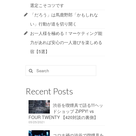
選定こそコツです
「だろう」は馬鹿野郎「かもしれな
い」行動が道を切り開く
お一人様を極める！マーケティング能
力があれば安心の一人遊びを楽しめる
宿【5選】
Search
for:
Recent Posts
渋谷を喫煙具で語る!!!ヘッ
ドショップ ZiPPY! vs
FOUR TWENTY 【420対談の裏側】
05/25/2021
コロナ禍の渋谷で喫煙具を