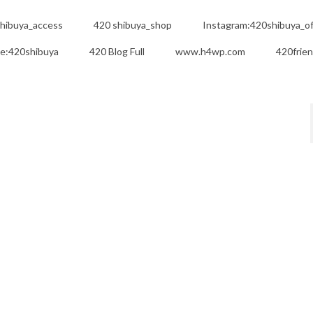
hibuya_access
420 shibuya_shop
Instagram:420shibuya_off
e:420shibuya
420 Blog Full
www.h4wp.com
420frie