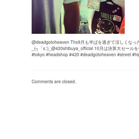
@deadgotoheaven Thx9月も半ばを過ぎて涼し
_(┐「ε:)_@420shibuya_official 10月は決算大セ
#tokyo #headshop #420 #deadgotoheaven #street #hig
Comments are closed.