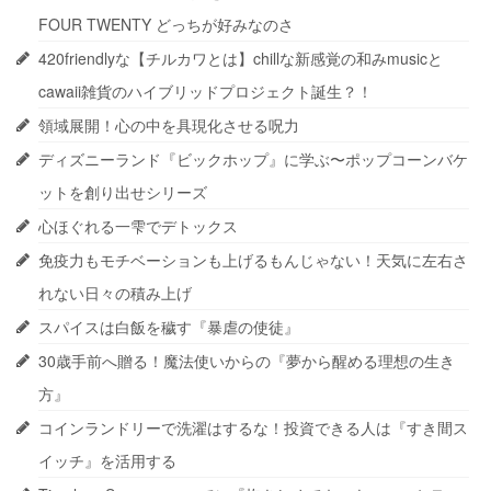
FOUR TWENTY どっちが好みなのさ
420friendlyな【チルカワとは】chillな新感覚の和みmusicと
cawaii雑貨のハイブリッドプロジェクト誕生？！
領域展開！心の中を具現化させる呪力
ディズニーランド『ビックホップ』に学ぶ〜ポップコーンバケ
ットを創り出せシリーズ
心ほぐれる一雫でデトックス
免疫力もモチベーションも上げるもんじゃない！天気に左右さ
れない日々の積み上げ
スパイスは白飯を穢す『暴虐の使徒』
30歳手前へ贈る！魔法使いからの『夢から醒める理想の生き
方』
コインランドリーで洗濯はするな！投資できる人は『すき間ス
イッチ』を活用する