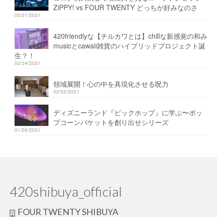
ZiPPY! vs FOUR TWENTY どっちが好みなのさ
05/21/2021
420friendlyな【チルカワとは】chillな新感覚の和み
musicとcawaii雑貨のハイブリッドプロジェクト誕
生？！
02/24/2021
領域展開！心の中を具現化させる呪力
02/02/2021
ディズニーランド『ビックホップ』に学ぶ〜ポッ
プコーンバケットを創り出せシリーズ
01/26/2021
420shibuya_official
FOUR TWENTY SHIBUYA