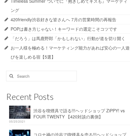
Timeless Summer ついでに『抱きしめてキスも』マーケティ
ング
420friendly渋谷好きな皆さんへ 7月の営業時間の再報告
POPは書き方じゃない！キーワードの選定こそコツです
「だろう」は馬鹿野郎「かもしれない」行動が道を切り開く
お一人様を極める！マーケティング能力があれば安心の一人遊
びを楽しめる宿【5選】
Search
for:
Recent Posts
渋谷を喫煙具で語る!!!ヘッドショップ ZiPPY! vs
FOUR TWENTY 【420対談の裏側】
05/25/2021
コロナ禍の渋谷で喫煙具を売る!!!ヘッドショップ