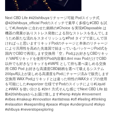
Next CBD Life #420shibuyaリチャージ可能 Podスイッチ式
@420shibuya_official Podのスイッチで素早く多様な#CBD を試
して#Lifestyle に合わせた銘柄の#Choice を実現#Disposable は
機器の廃棄がありストレス発散による別なストレスを生んでしま
うため新たな流れをスタイリッシュな#Pod タイプで楽しんで頂
ければっと思いますリキッドPodのチャージと本体のリチャージ
により汎用性を高めた先進国で始まっているパッケージPod式を
国内でCBDで再現します交換用「空」Podはお好きなCBDリキッ
ド/VAPEリキッドを使用可Pod内容量0.8ml max PodだけでCBD
以外でも好きなリキッドを#VAPE として持ち運べ楽しめる交換
用 CBD Pod お好きな高濃度CBD銘柄を選べて吸えるシステム
200puff以上が楽しめる高濃度をPodにチャージ済みで販売します
交換用 WAX Podはリキッドとは違った特性のWAXタイプの使用
を可能にした#vaporizer 仕様ですPodのスイッチにより#Liquid
と#WAX を使い分ける #2in1 方式そんな感じでNext CBD Life 始
動420shibuyaからお届け致します#hemp #style #movement
#vibes #makeup #innovation #antistress #off #feeling #thinking
#relaxation #keepsmiling #peace #hope #underground #tokyo
#shibuya #neverstopexploring