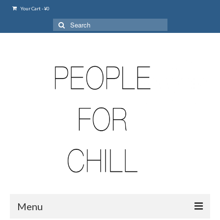
Your Cart
-
¥
0
Search
for:
Menu