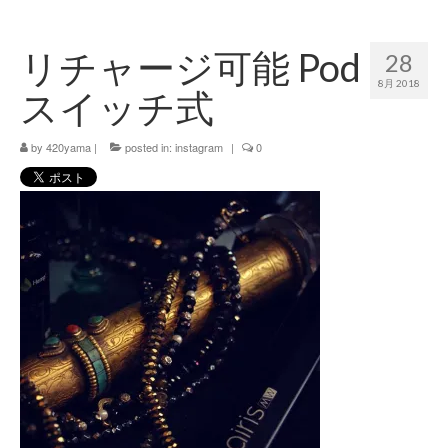
420 blog
リチャージ可能 Pod
28
420 shibuya_info
8月 2018
スイッチ式
420 shibuya_access
by
420 shibuya_shop
420yama
|
posted in:
instagram
|
0
Instagram:420shibuya_official
About:FOUR TWENTY SHIBUYA
YouTube:420shibuya
420 Blog Full
www.h4wp.com
420friendly 通販