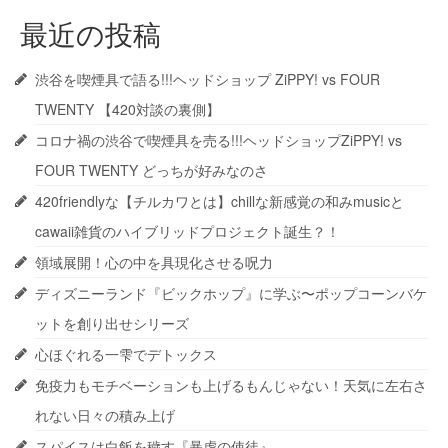
最近の投稿
渋谷を喫煙具で語る!!!ヘッドショップ ZiPPY! vs FOUR
TWENTY 【420対談の裏側】
コロナ禍の渋谷で喫煙具を売る!!!ヘッドショップZiPPY! vs
FOUR TWENTY どっちが好みなのさ
420friendlyな【チルカワとは】chillな新感覚の和みmusicと
cawaii雑貨のハイブリッドプロジェクト誕生？！
領域展開！心の中を具現化させる呪力
ディズニーランド『ビックホップ』に学ぶ〜ポップコーンバケ
ットを創り出せシリーズ
心ほぐれる一雫でデトックス
免疫力もモチベーションも上げるもんじゃない！天気に左右さ
れない日々の積み上げ
スパイスは白飯を穢す『暴虐の使徒』