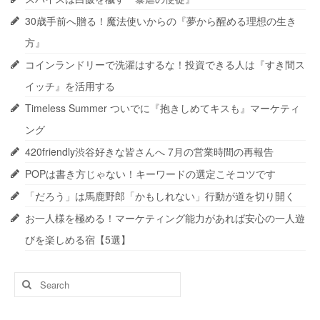
30歳手前へ贈る！魔法使いからの『夢から醒める理想の生き
方』
コインランドリーで洗濯はするな！投資できる人は『すき間ス
イッチ』を活用する
Timeless Summer ついでに『抱きしめてキスも』マーケティ
ング
420friendly渋谷好きな皆さんへ 7月の営業時間の再報告
POPは書き方じゃない！キーワードの選定こそコツです
「だろう」は馬鹿野郎「かもしれない」行動が道を切り開く
お一人様を極める！マーケティング能力があれば安心の一人遊
びを楽しめる宿【5選】
Search
for: