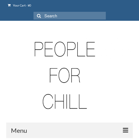
Your Cart
-
¥
0
Search
for:
Menu