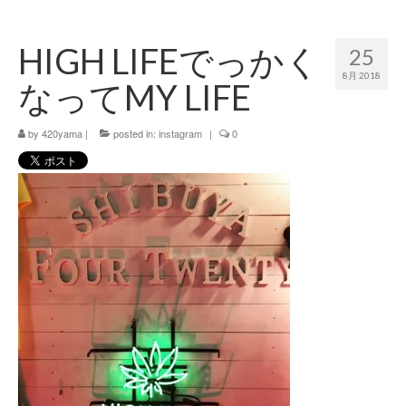
420 blog
HIGH LIFEでっかく
25
420 shibuya_info
8月 2018
なってMY LIFE
420 shibuya_access
by
420 shibuya_shop
420yama
|
posted in:
instagram
|
0
Instagram:420shibuya_official
About:FOUR TWENTY SHIBUYA
YouTube:420shibuya
420 Blog Full
www.h4wp.com
420friendly 通販