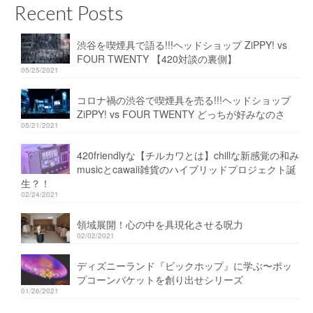
Recent Posts
渋谷を喫煙具で語る!!!ヘッドショップ ZiPPY! vs
FOUR TWENTY 【420対談の裏側】
05/25/2021
コロナ禍の渋谷で喫煙具を売る!!!ヘッドショップ
ZiPPY! vs FOUR TWENTY どっちが好みなのさ
05/21/2021
420friendlyな【チルカワとは】chillな新感覚の和み
musicとcawaii雑貨のハイブリッドプロジェクト誕
生？！
02/24/2021
領域展開！心の中を具現化させる呪力
02/02/2021
ディズニーランド『ビックホップ』に学ぶ〜ポッ
プコーンバケットを創り出せシリーズ
01/26/2021