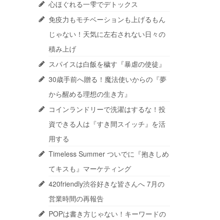
心ほぐれる一雫でデトックス
免疫力もモチベーションも上げるもん
じゃない！天気に左右されない日々の
積み上げ
スパイスは白飯を穢す『暴虐の使徒』
30歳手前へ贈る！魔法使いからの『夢
から醒める理想の生き方』
コインランドリーで洗濯はするな！投
資できる人は『すき間スイッチ』を活
用する
Timeless Summer ついでに『抱きしめ
てキスも』マーケティング
420friendly渋谷好きな皆さんへ 7月の
営業時間の再報告
POPは書き方じゃない！キーワードの