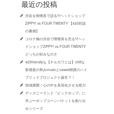
最近の投稿
渋谷を喫煙具で語る!!!ヘッドショップ
ZiPPY! vs FOUR TWENTY 【420対談
の裏側】
コロナ禍の渋谷で喫煙具を売る!!!ヘッ
ドショップZiPPY! vs FOUR TWENTY
どっちが好みなのさ
420friendlyな【チルカワとは】chillな
新感覚の和みmusicとcawaii雑貨のハイ
ブリッドプロジェクト誕生？！
領域展開！心の中を具現化させる呪力
ディズニーランド『ビックホップ』に
学ぶ〜ポップコーンバケットを創り出
せシリーズ