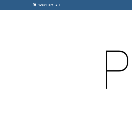
Your Cart
-
¥
0