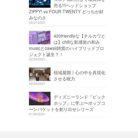
売る!!!ヘッドショップ
ZiPPY! vs FOUR TWENTY どっちが好
みなのさ
05/21/2021
420friendlyな【チルカワと
は】chillな新感覚の和み
musicとcawaii雑貨のハイブリッドプロ
ジェクト誕生？！
02/24/2021
領域展開！心の中を具現化
させる呪力
02/02/2021
ディズニーランド『ビック
ホップ』に学ぶ〜ポップコ
ーンバケットを創り出せシリーズ
01/26/2021