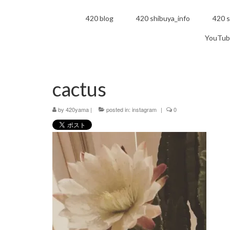
420 blog
420 shibuya_info
420 s
YouTub
cactus
by
420yama
|
posted in:
instagram
|
0