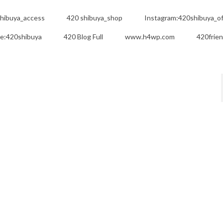
hibuya_access
420 shibuya_shop
Instagram:420shibuya_off
e:420shibuya
420 Blog Full
www.h4wp.com
420frie