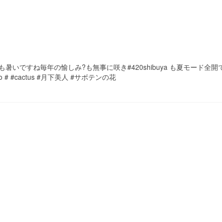
l 今年も暑いですね️毎年の愉しみ?も無事に咲き#420shibuya も夏モード全
yo # #cactus #月下美人 #サボテンの花