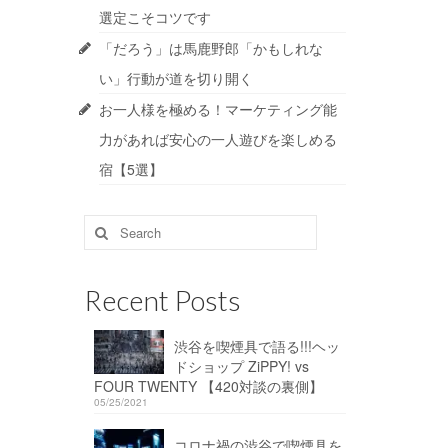
選定こそコツです
「だろう」は馬鹿野郎「かもしれな
い」行動が道を切り開く
お一人様を極める！マーケティング能
力があれば安心の一人遊びを楽しめる
宿【5選】
Search
for:
Recent Posts
渋谷を喫煙具で語る!!!ヘッ
ドショップ ZiPPY! vs
FOUR TWENTY 【420対談の裏側】
05/25/2021
コロナ禍の渋谷で喫煙具を