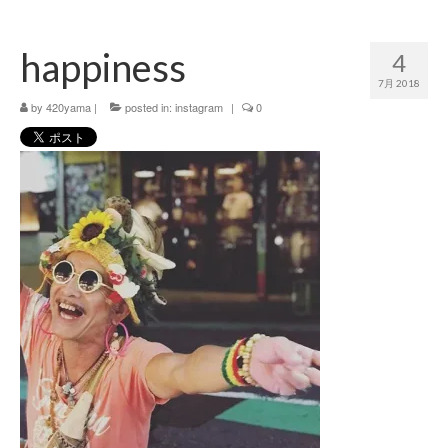
420 blog
happiness
4
420 shibuya_info
7月 2018
420 shibuya_access
by
420yama
|
posted in:
instagram
|
0
420 shibuya_shop
Instagram:420shibuya_official
About:FOUR TWENTY SHIBUYA
YouTube:420shibuya
420 Blog Full
www.h4wp.com
420friendly 通販