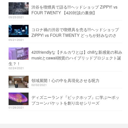
渋谷を喫煙具で語る!!!ヘッドショップ ZiPPY! vs
FOUR TWENTY 【420対談の裏側】
05/25/2021
コロナ禍の渋谷で喫煙具を売る!!!ヘッドショップ
ZiPPY! vs FOUR TWENTY どっちが好みなのさ
05/21/2021
420friendlyな【チルカワとは】chillな新感覚の和み
musicとcawaii雑貨のハイブリッドプロジェクト誕
生？！
02/24/2021
領域展開！心の中を具現化させる呪力
02/02/2021
ディズニーランド『ビックホップ』に学ぶ〜ポッ
プコーンバケットを創り出せシリーズ
01/26/2021