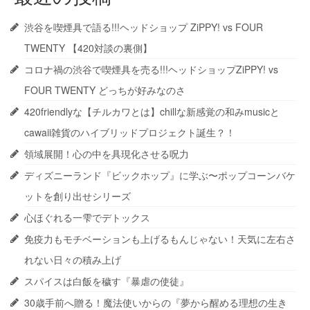
渋谷を喫煙具で語る!!!ヘッドショップ ZiPPY! vs FOUR
TWENTY 【420対談の裏側】
コロナ禍の渋谷で喫煙具を売る!!!ヘッドショップZiPPY! vs
FOUR TWENTY どっちが好みなのさ
420friendlyな【チルカワとは】chillな新感覚の和みmusicと
cawaii雑貨のハイブリッドプロジェクト誕生？！
領域展開！心の中を具現化させる呪力
ディズニーランド『ビックホップ』に学ぶ〜ポップコーンバケ
ットを創り出せシリーズ
心ほぐれる一雫でデトックス
免疫力もモチベーションも上げるもんじゃない！天気に左右さ
れない日々の積み上げ
スパイスは白飯を穢す『暴虐の使徒』
30歳手前へ贈る！魔法使いからの『夢から醒める理想の生き