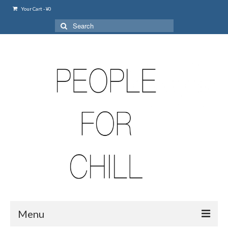
Your Cart
-
¥
0
Search
for:
Menu