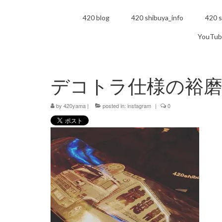
420 blog
420 shibuya_info
420 s
YouTub
デコトラ仕様の裕磨
by
420yama
|
posted in:
instagram
|
0