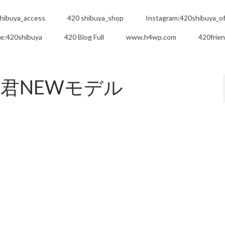
hibuya_access
420 shibuya_shop
Instagram:420shibuya_off
e:420shibuya
420 Blog Full
www.h4wp.com
420frie
君NEWモデル