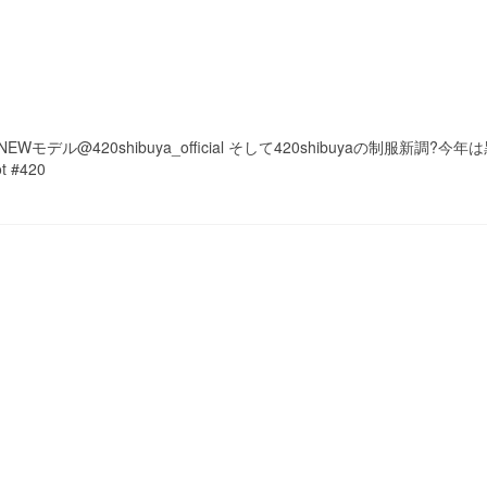
君NEWモデル@420shibuya_official そして420shibuyaの制服新調?今
t #420