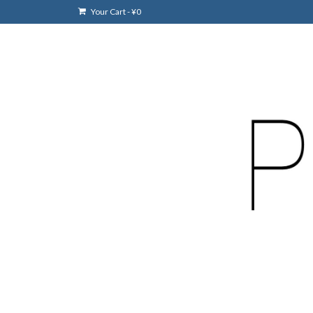
Your Cart
-
¥
0