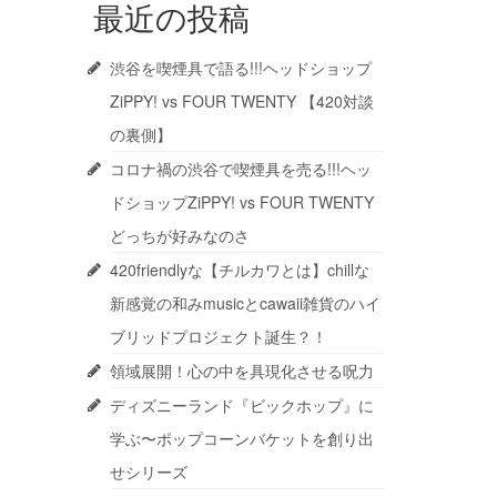
最近の投稿
渋谷を喫煙具で語る!!!ヘッドショップ
ZiPPY! vs FOUR TWENTY 【420対談
の裏側】
コロナ禍の渋谷で喫煙具を売る!!!ヘッ
ドショップZiPPY! vs FOUR TWENTY
どっちが好みなのさ
420friendlyな【チルカワとは】chillな
新感覚の和みmusicとcawaii雑貨のハイ
ブリッドプロジェクト誕生？！
領域展開！心の中を具現化させる呪力
ディズニーランド『ビックホップ』に
学ぶ〜ポップコーンバケットを創り出
せシリーズ