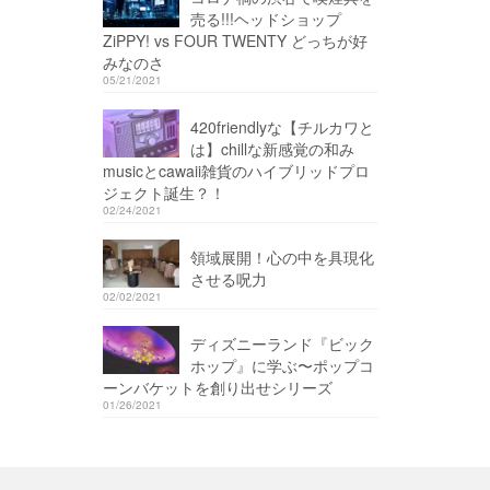
売る!!!ヘッドショップ
ZiPPY! vs FOUR TWENTY どっちが好
みなのさ
05/21/2021
420friendlyな【チルカワと
は】chillな新感覚の和み
musicとcawaii雑貨のハイブリッドプロ
ジェクト誕生？！
02/24/2021
領域展開！心の中を具現化
させる呪力
02/02/2021
ディズニーランド『ビック
ホップ』に学ぶ〜ポップコ
ーンバケットを創り出せシリーズ
01/26/2021