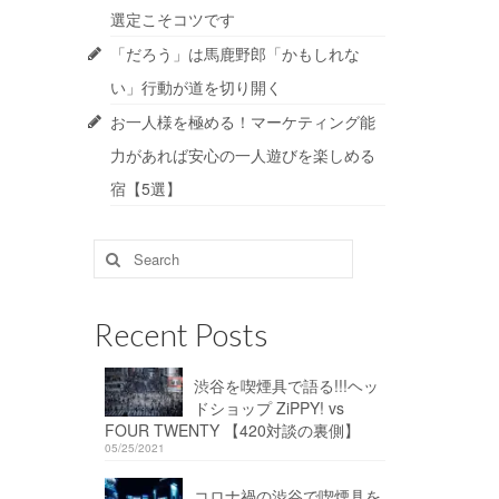
選定こそコツです
「だろう」は馬鹿野郎「かもしれな
い」行動が道を切り開く
お一人様を極める！マーケティング能
力があれば安心の一人遊びを楽しめる
宿【5選】
Search
for:
Recent Posts
渋谷を喫煙具で語る!!!ヘッ
ドショップ ZiPPY! vs
FOUR TWENTY 【420対談の裏側】
05/25/2021
コロナ禍の渋谷で喫煙具を