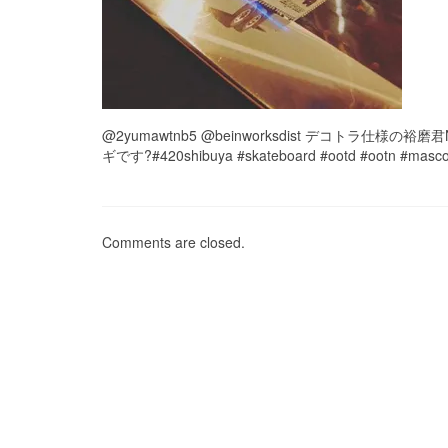
@2yumawtnb5 @beinworksdist デコトラ仕様の裕磨
ギです?#420shibuya #skateboard #ootd #ootn #masco
Comments are closed.