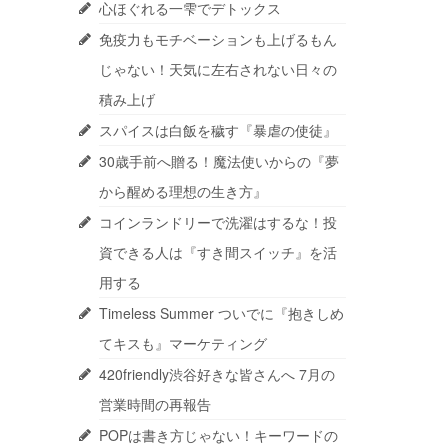
心ほぐれる一雫でデトックス
免疫力もモチベーションも上げるもん
じゃない！天気に左右されない日々の
積み上げ
スパイスは白飯を穢す『暴虐の使徒』
30歳手前へ贈る！魔法使いからの『夢
から醒める理想の生き方』
コインランドリーで洗濯はするな！投
資できる人は『すき間スイッチ』を活
用する
Timeless Summer ついでに『抱きしめ
てキスも』マーケティング
420friendly渋谷好きな皆さんへ 7月の
営業時間の再報告
POPは書き方じゃない！キーワードの