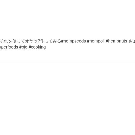
l それを使ってオヤツ?作ってみる#hempseeds #hempoil #hempnuts
foods #bio #cooking