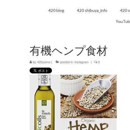
420 blog
420 shibuya_info
420 s
YouTub
有機ヘンプ食材
by
420yama
|
posted in:
instagram
|
0