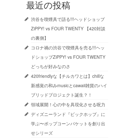
最近の投稿
渋谷を喫煙具で語る!!!ヘッドショップ
ZiPPY! vs FOUR TWENTY 【420対談
の裏側】
コロナ禍の渋谷で喫煙具を売る!!!ヘッ
ドショップZiPPY! vs FOUR TWENTY
どっちが好みなのさ
420friendlyな【チルカワとは】chillな
新感覚の和みmusicとcawaii雑貨のハイ
ブリッドプロジェクト誕生？！
領域展開！心の中を具現化させる呪力
ディズニーランド『ビックホップ』に
学ぶ〜ポップコーンバケットを創り出
せシリーズ