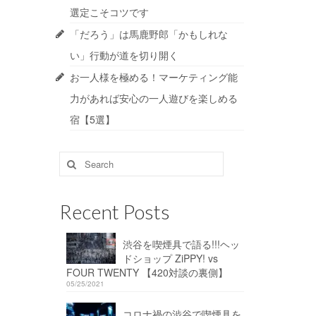
選定こそコツです
「だろう」は馬鹿野郎「かもしれな
い」行動が道を切り開く
お一人様を極める！マーケティング能
力があれば安心の一人遊びを楽しめる
宿【5選】
Search
for:
Recent Posts
渋谷を喫煙具で語る!!!ヘッ
ドショップ ZiPPY! vs
FOUR TWENTY 【420対談の裏側】
05/25/2021
コロナ禍の渋谷で喫煙具を