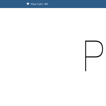
Your Cart
-
¥
0