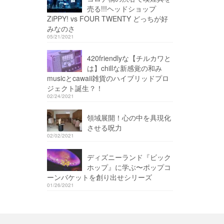
売る!!!ヘッドショップ
ZiPPY! vs FOUR TWENTY どっちが好
みなのさ
05/21/2021
420friendlyな【チルカワと
は】chillな新感覚の和み
musicとcawaii雑貨のハイブリッドプロ
ジェクト誕生？！
02/24/2021
領域展開！心の中を具現化
させる呪力
02/02/2021
ディズニーランド『ビック
ホップ』に学ぶ〜ポップコ
ーンバケットを創り出せシリーズ
01/26/2021