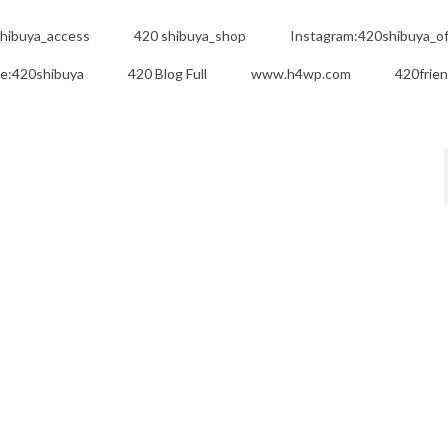
hibuya_access
420 shibuya_shop
Instagram:420shibuya_off
e:420shibuya
420 Blog Full
www.h4wp.com
420frie