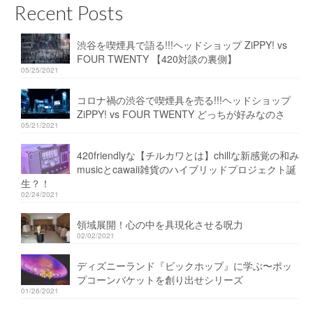
Recent Posts
渋谷を喫煙具で語る!!!ヘッドショップ ZiPPY! vs
FOUR TWENTY 【420対談の裏側】
05/25/2021
コロナ禍の渋谷で喫煙具を売る!!!ヘッドショップ
ZiPPY! vs FOUR TWENTY どっちが好みなのさ
05/21/2021
420friendlyな【チルカワとは】chillな新感覚の和み
musicとcawaii雑貨のハイブリッドプロジェクト誕
生？！
02/24/2021
領域展開！心の中を具現化させる呪力
02/02/2021
ディズニーランド『ビックホップ』に学ぶ〜ポッ
プコーンバケットを創り出せシリーズ
01/26/2021