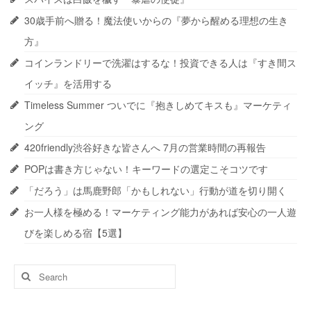
30歳手前へ贈る！魔法使いからの『夢から醒める理想の生き
方』
コインランドリーで洗濯はするな！投資できる人は『すき間ス
イッチ』を活用する
Timeless Summer ついでに『抱きしめてキスも』マーケティ
ング
420friendly渋谷好きな皆さんへ 7月の営業時間の再報告
POPは書き方じゃない！キーワードの選定こそコツです
「だろう」は馬鹿野郎「かもしれない」行動が道を切り開く
お一人様を極める！マーケティング能力があれば安心の一人遊
びを楽しめる宿【5選】
Search
for: