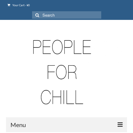
Your Cart
-
¥
0
Search
for:
Menu