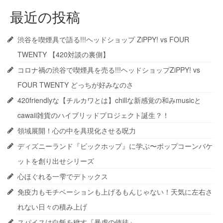
最近の投稿
渋谷を喫煙具で語る!!!ヘッドショップ ZiPPY! vs FOUR
TWENTY 【420対談の裏側】
コロナ禍の渋谷で喫煙具を売る!!!ヘッドショップZiPPY! vs
FOUR TWENTY どっちが好みなのさ
420friendlyな【チルカワとは】chillな新感覚の和みmusicと
cawaii雑貨のハイブリッドプロジェクト誕生？！
領域展開！心の中を具現化させる呪力
ディズニーランド『ビックホップ』に学ぶ〜ポップコーンバケ
ットを創り出せシリーズ
心ほぐれる一雫でデトックス
免疫力もモチベーションも上げるもんじゃない！天気に左右さ
れない日々の積み上げ
スパイスは白飯を穢す『暴虐の使徒』