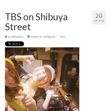
420 blog
TBS on Shibuya
20
420 shibuya_info
3月 2018
Street
420 shibuya_access
by
420 shibuya_shop
420yama
|
posted in:
instagram
|
0
Instagram:420shibuya_official
About:FOUR TWENTY SHIBUYA
YouTube:420shibuya
420 Blog Full
www.h4wp.com
420friendly 通販