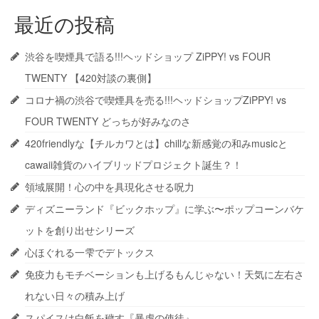
最近の投稿
渋谷を喫煙具で語る!!!ヘッドショップ ZiPPY! vs FOUR
TWENTY 【420対談の裏側】
コロナ禍の渋谷で喫煙具を売る!!!ヘッドショップZiPPY! vs
FOUR TWENTY どっちが好みなのさ
420friendlyな【チルカワとは】chillな新感覚の和みmusicと
cawaii雑貨のハイブリッドプロジェクト誕生？！
領域展開！心の中を具現化させる呪力
ディズニーランド『ビックホップ』に学ぶ〜ポップコーンバケ
ットを創り出せシリーズ
心ほぐれる一雫でデトックス
免疫力もモチベーションも上げるもんじゃない！天気に左右さ
れない日々の積み上げ
スパイスは白飯を穢す『暴虐の使徒』