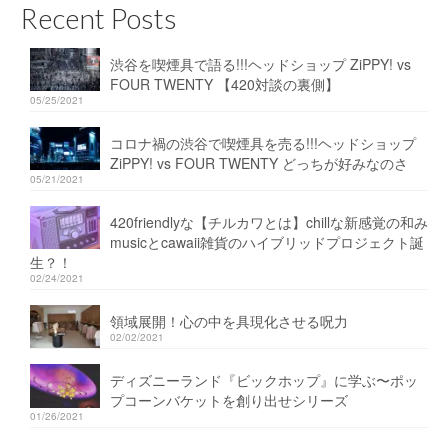
Recent Posts
渋谷を喫煙具で語る!!!ヘッドショップ ZiPPY! vs
FOUR TWENTY 【420対談の裏側】
05/25/2021
コロナ禍の渋谷で喫煙具を売る!!!ヘッドショップ
ZiPPY! vs FOUR TWENTY どっちが好みなのさ
05/21/2021
420friendlyな【チルカワとは】chillな新感覚の和み
musicとcawaii雑貨のハイブリッドプロジェクト誕
生？！
02/24/2021
領域展開！心の中を具現化させる呪力
02/02/2021
ディズニーランド『ビックホップ』に学ぶ〜ポッ
プコーンバケットを創り出せシリーズ
01/26/2021