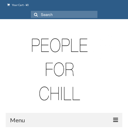
Your Cart
-
¥
0
Search
for:
Menu