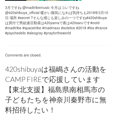
3月ですね @madtribemusic 今月はコレですね
@420shibuya_official 暖かい陽気になれば気持ちも︎︎︎2018年3月10
日 場所 #secret ?そんな感じも楽しみの一つですね#420shibuya
は買付で男組連荘勤昼は420yamaで夜は420saruです#ootd
#madtribe #spacetribe #madmaxx #solstice #2018 #fes #trance
#psychedelic #alexgray #prayfortheworld
Comments are closed.
420shibuyaは福嶋さんの活動を
CAMP FIREで応援しています
【東北支援】福島県南相馬市の
子どもたちを神奈川秦野市に無
料招待したい！