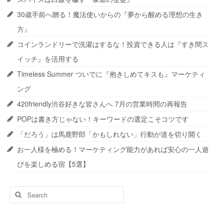
30歳手前へ贈る！魔法使いからの『夢から醒める理想の生き
方』
コインランドリーで洗濯はするな！投資できる人は『すき間ス
イッチ』を活用する
Timeless Summer ついでに『抱きしめてキスも』マーケティ
ング
420friendly渋谷好きな皆さんへ 7月の営業時間の再報告
POPは書き方じゃない！キーワードの選定こそコツです
「だろう」は馬鹿野郎「かもしれない」行動が道を切り開く
お一人様を極める！マーケティング能力があれば安心の一人遊
びを楽しめる宿【5選】
Search
for: