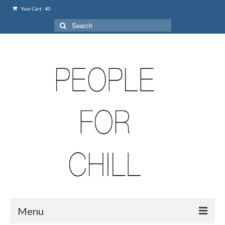
Your Cart
-
¥
0
Search
for:
Menu