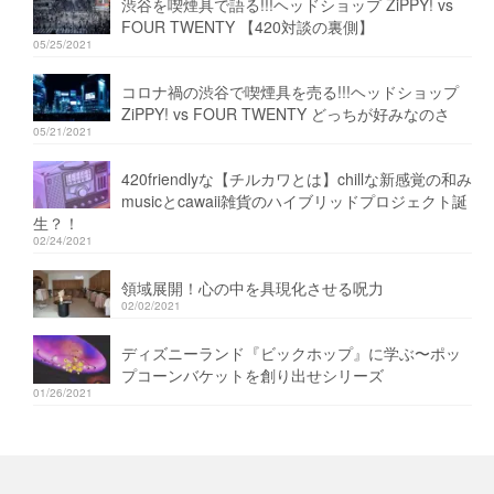
渋谷を喫煙具で語る!!!ヘッドショップ ZiPPY! vs
FOUR TWENTY 【420対談の裏側】
05/25/2021
コロナ禍の渋谷で喫煙具を売る!!!ヘッドショップ
ZiPPY! vs FOUR TWENTY どっちが好みなのさ
05/21/2021
420friendlyな【チルカワとは】chillな新感覚の和み
musicとcawaii雑貨のハイブリッドプロジェクト誕
生？！
02/24/2021
領域展開！心の中を具現化させる呪力
02/02/2021
ディズニーランド『ビックホップ』に学ぶ〜ポッ
プコーンバケットを創り出せシリーズ
01/26/2021