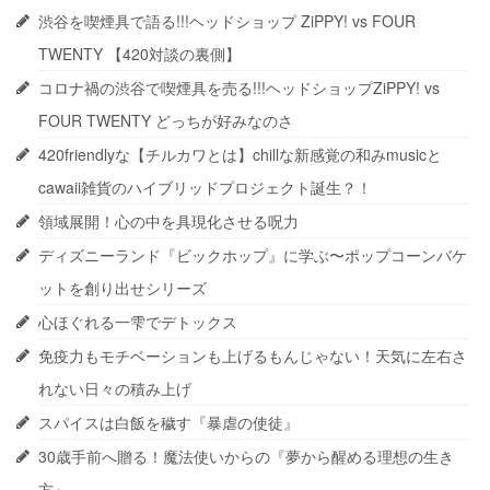
渋谷を喫煙具で語る!!!ヘッドショップ ZiPPY! vs FOUR
TWENTY 【420対談の裏側】
コロナ禍の渋谷で喫煙具を売る!!!ヘッドショップZiPPY! vs
FOUR TWENTY どっちが好みなのさ
420friendlyな【チルカワとは】chillな新感覚の和みmusicと
cawaii雑貨のハイブリッドプロジェクト誕生？！
領域展開！心の中を具現化させる呪力
ディズニーランド『ビックホップ』に学ぶ〜ポップコーンバケ
ットを創り出せシリーズ
心ほぐれる一雫でデトックス
免疫力もモチベーションも上げるもんじゃない！天気に左右さ
れない日々の積み上げ
スパイスは白飯を穢す『暴虐の使徒』
30歳手前へ贈る！魔法使いからの『夢から醒める理想の生き
方』