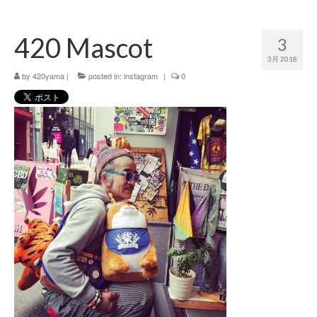
420 blog
420 Mascot
3
420 shibuya_info
3月 2018
420 shibuya_access
by
420yama
|
posted in:
instagram
|
0
420 shibuya_shop
Instagram:420shibuya_official
About:FOUR TWENTY SHIBUYA
YouTube:420shibuya
420 Blog Full
www.h4wp.com
420friendly 通販