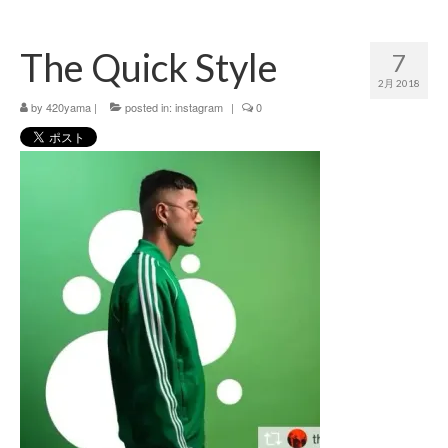
420 blog
The Quick Style
7
420 shibuya_info
2月 2018
420 shibuya_access
by
420yama
|
posted in:
instagram
|
0
420 shibuya_shop
Instagram:420shibuya_official
About:FOUR TWENTY SHIBUYA
YouTube:420shibuya
420 Blog Full
www.h4wp.com
420friendly 通販