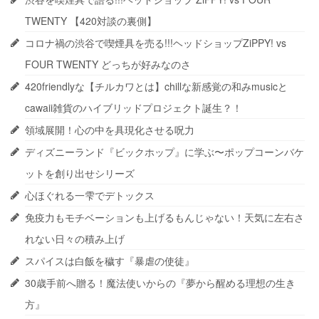
TWENTY 【420対談の裏側】
コロナ禍の渋谷で喫煙具を売る!!!ヘッドショップZiPPY! vs
FOUR TWENTY どっちが好みなのさ
420friendlyな【チルカワとは】chillな新感覚の和みmusicと
cawaii雑貨のハイブリッドプロジェクト誕生？！
領域展開！心の中を具現化させる呪力
ディズニーランド『ビックホップ』に学ぶ〜ポップコーンバケ
ットを創り出せシリーズ
心ほぐれる一雫でデトックス
免疫力もモチベーションも上げるもんじゃない！天気に左右さ
れない日々の積み上げ
スパイスは白飯を穢す『暴虐の使徒』
30歳手前へ贈る！魔法使いからの『夢から醒める理想の生き
方』