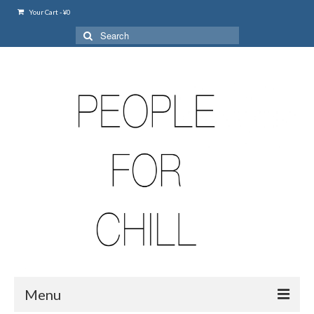
Your Cart
-
¥
0
Search
for:
Menu