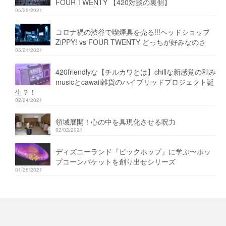
FOUR TWENTY 【420対談の裏側】
05/25/2021
コロナ禍の渋谷で喫煙具を売る!!!ヘッドショップ
ZiPPY! vs FOUR TWENTY どっちが好みなのさ
05/21/2021
420friendlyな【チルカワとは】chillな新感覚の和み
musicとcawaii雑貨のハイブリッドプロジェクト誕
生？！
02/24/2021
領域展開！心の中を具現化させる呪力
02/02/2021
ディズニーランド『ビックホップ』に学ぶ〜ポッ
プコーンバケットを創り出せシリーズ
01/26/2021