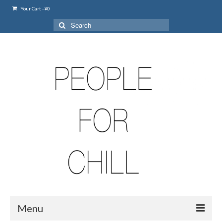
Your Cart
-
¥
0
Search
for:
Menu