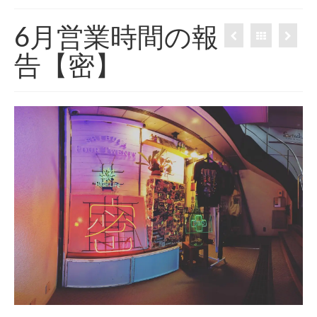
420 blog
6月営業時間の報
420 shibuya_info
告【密】
420 shibuya_access
420 shibuya_shop
Instagram:420shibuya_official
About:FOUR TWENTY SHIBUYA
YouTube:420shibuya
420 Blog Full
www.h4wp.com
420friendly 通販