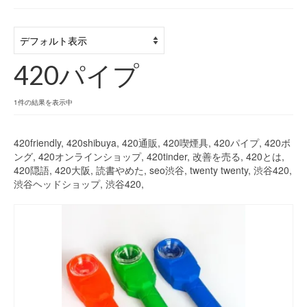
420 blog
420 shibuya_info
420パイプ
420 shibuya_access
420 shibuya_shop
1件の結果を表示中
Instagram:420shibuya_official
420friendly, 420shibuya, 420通販, 420喫煙具, 420パイプ, 420ボ
ング, 420オンラインショップ, 420tinder, 改善を売る, 420とは,
About:FOUR TWENTY SHIBUYA
420隠語, 420大阪, 読書やめた, seo渋谷, twenty twenty, 渋谷420,
渋谷ヘッドショップ, 渋谷420,
YouTube:420shibuya
420 Blog Full
www.h4wp.com
420friendly 通販