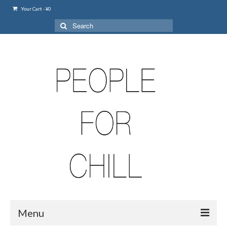
Your Cart
-
¥
0
Search
for:
Menu