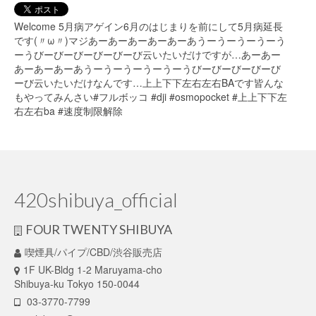
Welcome 5月病アゲイン6月のはじまりを前にして5月病延長
です(〃ω〃)マジあーあーあーあーあーあうーうーうーうーう
ーうびーびーびーびーびーび云いたいだけですが…あーあー
あーあーあーあうーうーうーうーうーうびーびーびーびーび
ーび云いたいだけなんです…上上下下左右左右BAです皆んな
もやってみんさい#フルボッコ #dji #osmopocket #上上下下左
右左右ba #速度制限解除
420shibuya_official
FOUR TWENTY SHIBUYA
喫煙具/パイプ/CBD/渋谷販売店
1F UK-Bldg 1-2 Maruyama-cho
Shibuya-ku Tokyo 150-0044
03-3770-7799