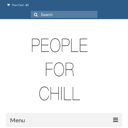
Your Cart
-
¥
0
Search
for:
Menu