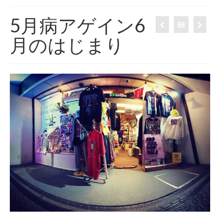
420 blog
5月病アゲイン6
420 shibuya_info
月のはじまり
420 shibuya_access
420 shibuya_shop
Instagram:420shibuya_official
About:FOUR TWENTY SHIBUYA
YouTube:420shibuya
420 Blog Full
www.h4wp.com
420friendly 通販