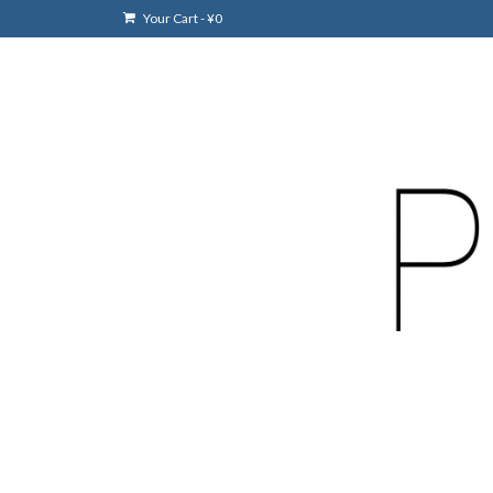
Your Cart
-
¥
0