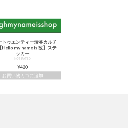
ートゥエンティー渋谷カルチ
ello my name is 改】ステ
ッカー
NOT RATED
¥
420
お買い物カゴに追加