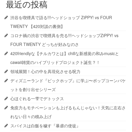
最近の投稿
渋谷を喫煙具で語る!!!ヘッドショップ ZiPPY! vs FOUR
TWENTY 【420対談の裏側】
コロナ禍の渋谷で喫煙具を売る!!!ヘッドショップZiPPY! vs
FOUR TWENTY どっちが好みなのさ
420friendlyな【チルカワとは】chillな新感覚の和みmusicと
cawaii雑貨のハイブリッドプロジェクト誕生？！
領域展開！心の中を具現化させる呪力
ディズニーランド『ビックホップ』に学ぶ〜ポップコーンバケ
ットを創り出せシリーズ
心ほぐれる一雫でデトックス
免疫力もモチベーションも上げるもんじゃない！天気に左右さ
れない日々の積み上げ
スパイスは白飯を穢す『暴虐の使徒』