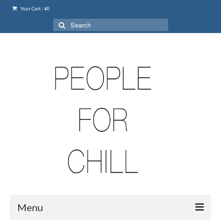
Your Cart
-
¥
0
Search
for:
Menu