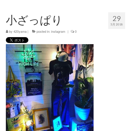
420 blog
小ざっぱり
29
420 shibuya_info
5月 2018
420 shibuya_access
by
420yama
|
posted in:
instagram
|
0
420 shibuya_shop
Instagram:420shibuya_official
About:FOUR TWENTY SHIBUYA
YouTube:420shibuya
420 Blog Full
www.h4wp.com
420friendly 通販