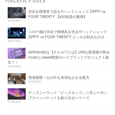
渋谷を喫煙具で語る!!!ヘッドショップ ZiPPY! vs
FOUR TWENTY 【420対談の裏側】
05/25/2021
コロナ禍の渋谷で喫煙具を売る!!!ヘッドショップ
ZiPPY! vs FOUR TWENTY どっちが好みなのさ
05/21/2021
420friendlyな【チルカワとは】chillな新感覚の和み
musicとcawaii雑貨のハイブリッドプロジェクト誕
生？！
02/24/2021
領域展開！心の中を具現化させる呪力
02/02/2021
ディズニーランド『ビックホップ』に学ぶ〜ポッ
プコーンバケットを創り出せシリーズ
01/26/2021